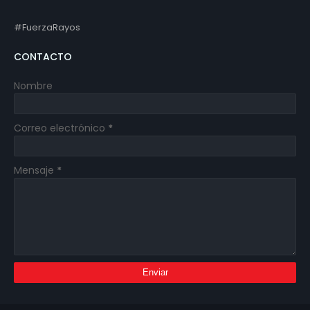
#FuerzaRayos
CONTACTO
Nombre
Correo electrónico
*
Mensaje
*