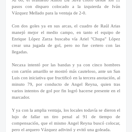
Al 68, el brasileño Ailton Da Silva cobró desde los 11
pasos con disparo colocado a la izquierda de Iván
Vázquez Mellado para la ventaja de 2-0.
Con dos goles ya en sus arcas, el cuadro de Raúl Arias
manejó mejor el medio campo, en tanto el equipo de
Enrique López Zarza buscaba vía Ariel "Chupa" López
crear una jugada de gol, pero no fue certero con las
llegadas.
Necaxa intentó por las bandas y ya con cinco hombres
con cartón amarillo se mostró más cauteloso, ante un San
Luis con iniciativa que fructificó en la tercera anotación, al
minuto 79, por conducto de Angel Reyna, quien tras
varios intentos de gol por fin logró hacerse presente en el
marcador.
Y ya con la amplia ventaja, los locales todavía se dieron el
lujo de fallar un tiro penal al 91 de tiempo de
compensación, que el mismo Angel Reyna buscó colocar,
pero el arquero Vázquez adivinó y evitó una goleada.