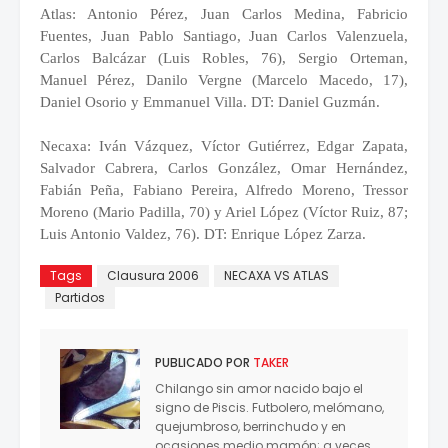
Atlas: Antonio Pérez, Juan Carlos Medina, Fabricio
Fuentes, Juan Pablo Santiago, Juan Carlos Valenzuela,
Carlos Balcázar (Luis Robles, 76), Sergio Orteman,
Manuel Pérez, Danilo Vergne (Marcelo Macedo, 17),
Daniel Osorio y Emmanuel Villa. DT: Daniel Guzmán.
Necaxa: Iván Vázquez, Víctor Gutiérrez, Edgar Zapata,
Salvador Cabrera, Carlos González, Omar Hernández,
Fabián Peña, Fabiano Pereira, Alfredo Moreno, Tressor
Moreno (Mario Padilla, 70) y Ariel López (Víctor Ruiz, 87;
Luis Antonio Valdez, 76). DT: Enrique López Zarza.
Tags
Clausura 2006
NECAXA VS ATLAS
Partidos
PUBLICADO POR
TAKER
Chilango sin amor nacido bajo el
signo de Piscis. Futbolero, melómano,
quejumbroso, berrinchudo y en
ocasiones medio mamón; a veces