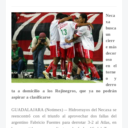
Neca
xa
busca
un
cierr
e más
decor
oso
en el
torne
o y
derro
ta a domicilio a los Rojinegros, que ya no podrán
aspirar a clasificarse
GUADALAJARA (Notimex) -- Hidrorrayos del Necaxa se
reencontró con el triunfo al aprovechar dos fallas del
argentino Fabricio Fuentes para derrotar 3-2 al Atlas, en