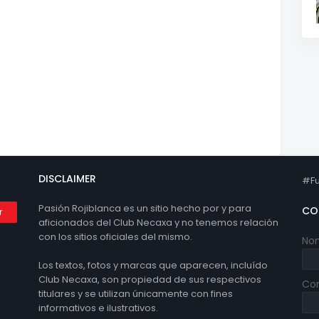
DISCLAIMER
#Fu
Pasión Rojiblanca es un sitio hecho por y para
CO
aficionados del Club Necaxa y no tenemos relación
con los sitios oficiales del mismo.
No
Los textos, fotos y marcas que aparecen, incluído
Club Necaxa, son propiedad de sus respectivos
Cor
titulares y se utilizan únicamente con fines
informativos e ilustrativos.