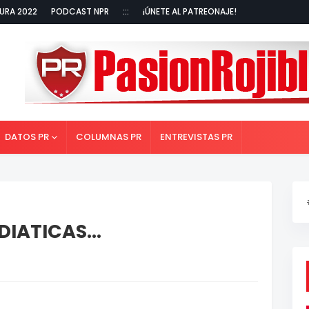
URA 2022
PODCAST NPR
:::
¡ÚNETE AL PATREONAJE!
DATOS PR
COLUMNAS PR
ENTREVISTAS PR
IATICAS...