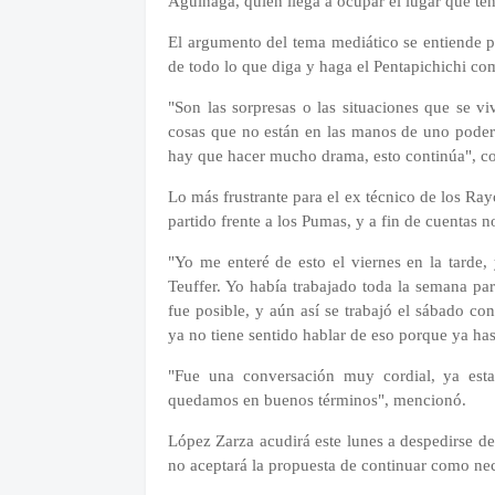
Aguinaga, quien llega a ocupar el lugar que ten
El argumento del tema mediático se entiende p
de todo lo que diga y haga el Pentapichichi co
"Son las sorpresas o las situaciones que se v
cosas que no están en las manos de uno poder
hay que hacer mucho drama, esto continúa", c
Lo más frustrante para el ex técnico de los Ray
partido frente a los Pumas, y a fin de cuentas 
"Yo me enteré de esto el viernes en la tarde,
Teuffer. Yo había trabajado toda la semana pa
fue posible, y aún así se trabajó el sábado c
ya no tiene sentido hablar de eso porque ya hast
"Fue una conversación muy cordial, ya est
quedamos en buenos términos", mencionó.
López Zarza acudirá este lunes a despedirse del
no aceptará la propuesta de continuar como nec