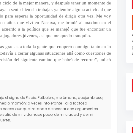
ste ciclo de la mejor manera, y después tener un momento de
a a sentir bien sin trabajar, ya tendré alguna actividad que
o para esperar la oportunidad de dirigir otra vez. Me voy
inco años que viví en Necaxa, me brindé al máximo en el
e acuerdo a la política que se manejó que fue encontrar un
a a jugadores jóvenes, así que me quedo tranquilo.
 las gracias a toda la gente que cooperó conmigo tanto en lo
todavía a cerrar algunas situaciones allá como cuestiones de
ecisión del siguiente camino que habrá de recorrer", indicó
o el signo de Piscis. Futbolero, melómano, quejumbroso,
medio mamón; a veces intolerante -a la lactosa
mo pocos aunque tratando de necear con argumentos.
salió de mi vida hace poco, de mi ciudad y de mi
erte!.