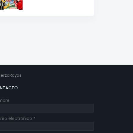
erzaRayos
NTACTO
mbre
reo electrónico
*