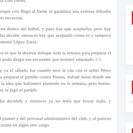
ía Luis Flores.
orque con Hugo al frente se garantiza una extensa difusión
mo necaxista.
iven dentro del futbol, y pues hay que aceptarlas, pero hay
las decidir, entonces hay que aceptarlo como es y tampoco
omentó López Zarza.
os es que lo dejaron trabajar toda la semana para preparar el
no pudo dirigir ese encuentro que terminó empatado 1-1.
 y ya el sábado fue cuando tuve la cita con el señor Pérez
ra preparar el partido contra Pumas, trabajé hasta donde me
on la idea que habíamos planeado en la semana, pero bueno,
a se jugó el partido.
aba decidido y entonces ya no tenía que forzar nada, y
 plantel y del personal administrativo del club, y al parecer
axista en algún otro cargo.