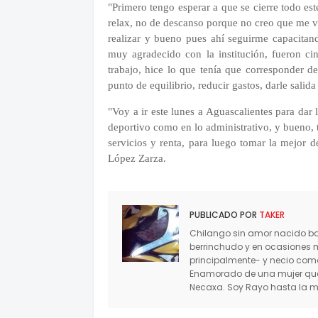
"Primero tengo esperar a que se cierre todo e
relax, no de descanso porque no creo que me vay
realizar y bueno pues ahí seguirme capacitand
muy agradecido con la institución, fueron c
trabajo, hice lo que tenía que corresponder d
punto de equilibrio, reducir gastos, darle salid
"Voy a ir este lunes a Aguascalientes para dar
deportivo como en lo administrativo, y bueno, 
servicios y renta, para luego tomar la mejor d
López Zarza.
PUBLICADO POR
TAKER
Chilango sin amor nacido baj
berrinchudo y en ocasiones 
principalmente- y necio co
Enamorado de una mujer que 
Necaxa. Soy Rayo hasta la mu