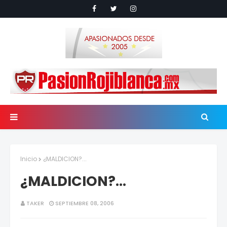
Inicio
¿MALDICION?...
¿MALDICION?...
TAKER
SEPTIEMBRE 08, 2006