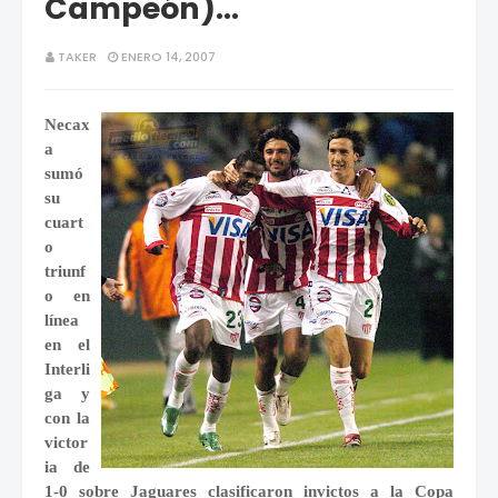
Campeón)...
TAKER
ENERO 14, 2007
Necax
a
sumó
su
cuart
o
triunf
o en
línea
en el
Interli
ga y
con la
victor
ia de
1-0 sobre Jaguares clasificaron invictos a la Copa