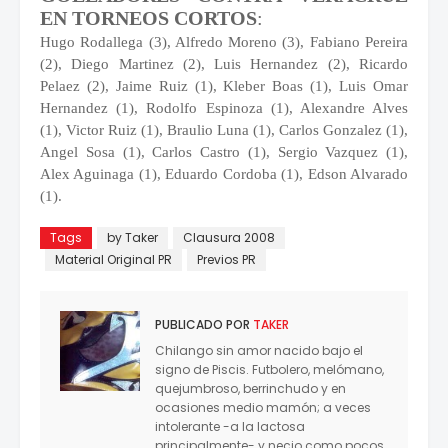
EN TORNEOS CORTOS
:
Hugo Rodallega (3), Alfredo Moreno (3), Fabiano Pereira
(2), Diego Martinez (2), Luis Hernandez (2), Ricardo
Pelaez (2), Jaime Ruiz (1), Kleber Boas (1), Luis Omar
Hernandez (1), Rodolfo Espinoza (1), Alexandre Alves
(1), Victor Ruiz (1), Braulio Luna (1), Carlos Gonzalez (1),
Angel Sosa (1), Carlos Castro (1), Sergio Vazquez (1),
Alex Aguinaga (1), Eduardo Cordoba (1), Edson Alvarado
(1).
Tags
by Taker
Clausura 2008
Material Original PR
Previos PR
PUBLICADO POR
TAKER
Chilango sin amor nacido bajo el
signo de Piscis. Futbolero, melómano,
quejumbroso, berrinchudo y en
ocasiones medio mamón; a veces
intolerante -a la lactosa
principalmente- y necio como pocos