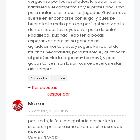
vergüenza por los resultados, la pasion por la
kamiseta y el compromiso y el profesionalismo
para matarse en todas las jugadas. Gaytan tuvo
suerte en encontrarse con el gol y pues ke
bueno ke lo metio pero no por 1 gol se olvida lo
demas, todos los rayos a ver para delante!!...
Rodallega.. kuando llego tenia pokas
esperanzas pero se ha ganado mi
agradecimiento y estoy seguro ke iwal el de
muchos necaxasitas, para mi solo el, quatrocchi,
el gato(aunke la kago muy feo hoy), y pues
gabas tal vez, son los unikos ke deveras estan
ahi siempre....
Responder
Eliminar
Respuestas
Responder
Markurt
26 octubre, 2008 01:35
por cierto, la foto me gustaría pensar ke la
subieron por sarkasmo o komo satira, si es asi
ke bien!
Vamos RAYOS!!