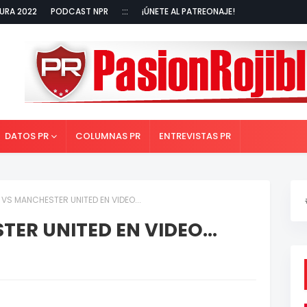
URA 2022
PODCAST NPR
:::
¡ÚNETE AL PATREONAJE!
DATOS PR
COLUMNAS PR
ENTREVISTAS PR
VS MANCHESTER UNITED EN VIDEO...
ER UNITED EN VIDEO...