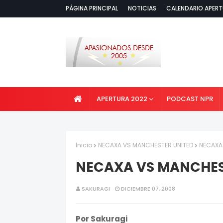
PÁGINA PRINCIPAL
NOTICIAS
CALENDARIO APERT
APERTURA 2022
PODCAST NPR
Inicio
NECAXA VS MANCHESTER UNITED
NECAXA 
NECAXA VS MANCHEST
SAKURAGI
DICIEMBRE 07, 2008
Por Sakuragi