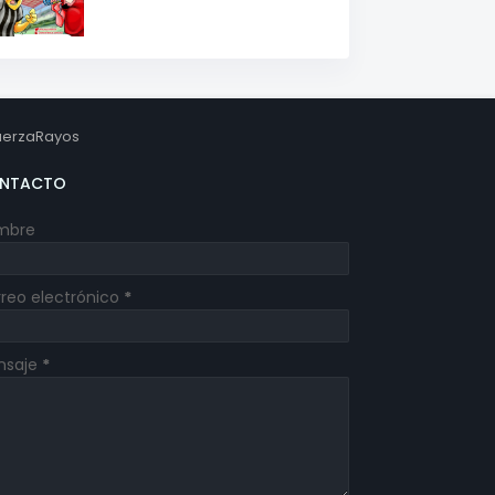
erzaRayos
NTACTO
mbre
reo electrónico
*
nsaje
*