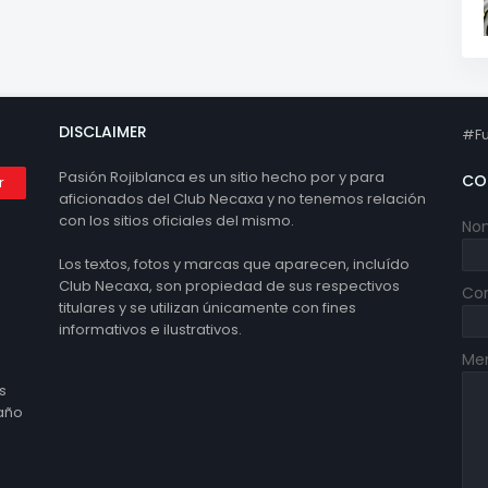
DISCLAIMER
#Fu
Pasión Rojiblanca es un sitio hecho por y para
CO
aficionados del Club Necaxa y no tenemos relación
con los sitios oficiales del mismo.
No
Los textos, fotos y marcas que aparecen, incluído
Club Necaxa, son propiedad de sus respectivos
Cor
titulares y se utilizan únicamente con fines
informativos e ilustrativos.
Me
s
 año