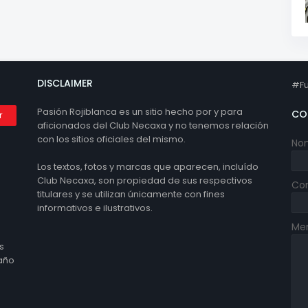
DISCLAIMER
#Fu
Pasión Rojiblanca es un sitio hecho por y para
CO
aficionados del Club Necaxa y no tenemos relación
con los sitios oficiales del mismo.
No
Los textos, fotos y marcas que aparecen, incluído
Club Necaxa, son propiedad de sus respectivos
Cor
titulares y se utilizan únicamente con fines
informativos e ilustrativos.
Me
s
 año