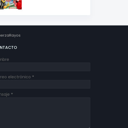
erzaRayos
NTACTO
mbre
reo electrónico
*
nsaje
*