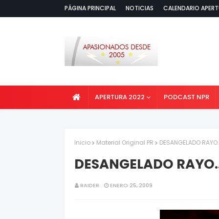
PÁGINA PRINCIPAL
NOTICIAS
CALENDARIO APERT
APERTURA 2022
PODCAST NPR
Inicio
Material Original PR
DESANGELADO RAYO..
DESANGELADO RAYO..
RAIDER
ENERO 25, 2009