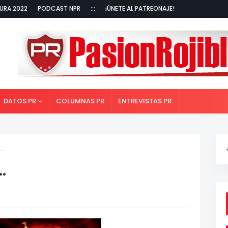
URA 2022
PODCAST NPR
:::
¡ÚNETE AL PATREONAJE!
DATOS PR
COLUMNAS PR
ENTREVISTAS PR
.
.