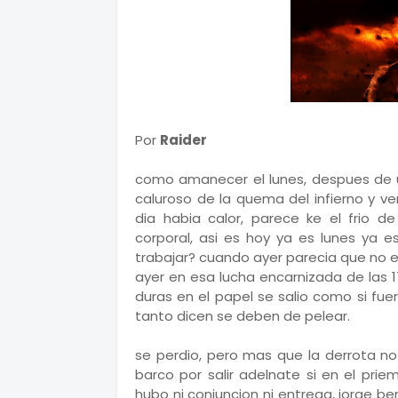
Por
Raider
como amanecer el lunes, despues de un
caluroso de la quema del infierno y v
dia habia calor, parece ke el frio d
corporal, asi es hoy ya es lunes ya 
trabajar? cuando ayer parecia que no e
ayer en esa lucha encarnizada de las 1
duras en el papel se salio como si fu
tanto dicen se deben de pelear.
se perdio, pero mas que la derrota no 
barco por salir adelnate si en el pri
hubo ni conjuncion ni entrega, jorge ber