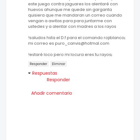
este juego contra jaguares los alentaré con
huevos ahunque me quede sin garganta
quisiera que me mandaran un correo cuando
vengan a awitas para para juntarme con
ustedes y a alentar con madres a los rayos
!saludos hsta el D.f para el comando rojiblanco¡
mi correo es puro_canvis@hotmal.com
!estaré loco pero mi locura eres tu rayos¡
Responder
Eliminar
Respuestas
Responder
Añadir comentario