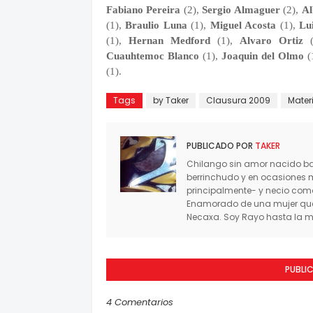
Fabiano Pereira
(2),
Sergio Almaguer
(2),
Al
(1),
Braulio Luna
(1),
Miguel Acosta
(1),
Lu
(1),
Hernan Medford
(1),
Alvaro Ortiz
(
Cuauhtemoc Blanco
(1),
Joaquin del Olmo
(
(1).
Tags
by Taker
Clausura 2009
Materi
PUBLICADO POR
TAKER
Chilango sin amor nacido baj
berrinchudo y en ocasiones 
principalmente- y necio co
Enamorado de una mujer que 
Necaxa. Soy Rayo hasta la mu
PUBLI
4 Comentarios