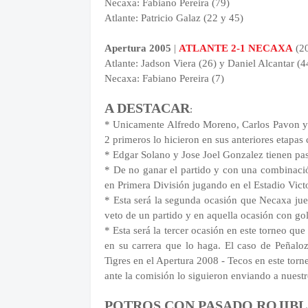
Necaxa: Fabiano Pereira (79)
Atlante: Patricio Galaz (22 y 45)
Apertura 2005
|
ATLANTE 2-1 NECAXA
(20
Atlante: Jadson Viera (26) y Daniel Alcantar (4
Necaxa: Fabiano Pereira (7)
A DESTACAR
:
* Unicamente Alfredo Moreno, Carlos Pavon y 
2 primeros lo hicieron en sus anteriores etapas 
* Edgar Solano y Jose Joel Gonzalez tienen pa
* De no ganar el partido y con una combinació
en Primera División jugando en el Estadio Vict
* Esta será la segunda ocasión que Necaxa jueg
veto de un partido y en aquella ocasión con go
* Esta será la tercer ocasión en este torneo que
en su carrera que lo haga. El caso de Peñaloz
Tigres en el Apertura 2008 - Tecos en este tor
ante la comisión lo siguieron enviando a nuestr
POTROS CON PASADO ROJIB