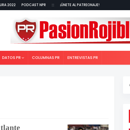
URA 2022
PODCAST NPR
:::
¡ÚNETE AL PATREONAJE!
DATOS PR
COLUMNAS PR
ENTREVISTAS PR
.
tlante