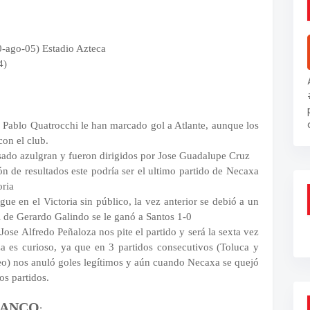
-ago-05) Estadio Azteca
4)
Pablo Quatrocchi le han marcado gol a Atlante, aunque los
con el club.
sado azulgran y fueron dirigidos por Jose Guadalupe Cruz
n de resultados este podría ser el ultimo partido de Necaxa
oria
ue en el Victoria sin público, la vez anterior se debió a un
l de Gerardo Galindo se le ganó a Santos 1-0
 Jose Alfredo Peñaloza nos pite el partido y será la sexta vez
a es curioso, ya que en 3 partidos consecutivos (Toluca y
neo) nos anuló goles legítimos y aún cuando Necaxa se quejó
os partidos.
LANCO
: