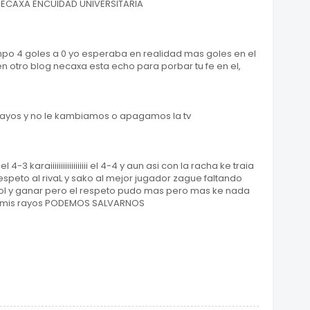
ECAXA ENCUIDAD UNIVERSITARIA
mpo 4 goles a 0 yo esperaba en realidad mas goles en el
otro blog necaxa esta echo para porbar tu fe en el,
rayos y no le kambiamos o apagamos la tv
4-3 karaiiiiiiiiiiiiiiiiii el 4-4 y aun asi con la racha ke traia
respeto al rivaL y sako al mejor jugador zague faltando
gol y ganar pero el respeto pudo mas pero mas ke nada
en mis rayos PODEMOS SALVARNOS