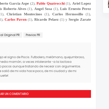
berto Garcia Aspe
(2),
Pablo Quatrocchi
(1),
Ariel Lopez
is Roberto Alves
(1),
Angel Sosa
(1),
Luis Ernesto Perez
1),
Christian Montecinos
(1),
Carlos Hermosillo
(1),
1),
Carlos Pavon
(1),
Ricardo Pelaez
(1) y
Sergio Zarate
al Original PR
Previos PR
o el signo de Piscis. Futbolero, melómano, quejumbroso,
medio mamón; a veces intolerante -a la lactosa
mo pocos aunque tratando de necear con argumentos.
salió de mi vida hace poco, de mi ciudad y de mi
erte!.
CAR UN COMENTARIO