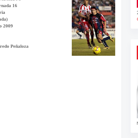
rnada 16
ria
ada)
o 2009
fredo Peñaloza