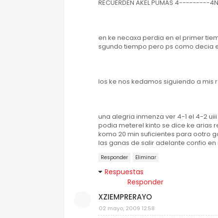
RECUERDEN AKEL PUMAS 4---------4N
en ke necaxa perdia en el primer tie
sgundo tiempo pero ps como decia en 
los ke nos kedamos siguiendo a mis 
una alegria inmenza ver 4-1 el 4-2 uiii el 
podia meterel kinto se dice ke arias 
komo 20 min suficientes para ootro 
las ganas de salir adelante confio 
Responder
Eliminar
Respuestas
Responder
XZIEMPRERAYO
02 mayo, 2009 12:58