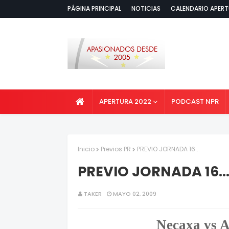
PÁGINA PRINCIPAL
NOTICIAS
CALENDARIO APERT
APERTURA 2022
PODCAST NPR
Inicio
Previos PR
PREVIO JORNADA 16...
PREVIO JORNADA 16..
TAKER
MAYO 02, 2009
Necaxa vs A