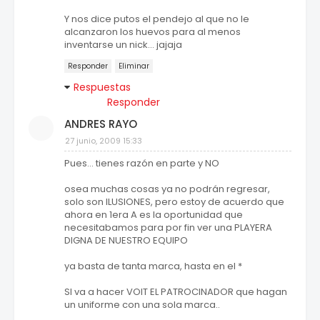
Y nos dice putos el pendejo al que no le
alcanzaron los huevos para al menos
inventarse un nick... jajaja
Responder
Eliminar
Respuestas
Responder
ANDRES RAYO
27 junio, 2009 15:33
Pues... tienes razón en parte y NO
osea muchas cosas ya no podrán regresar,
solo son ILUSIONES, pero estoy de acuerdo que
ahora en 1era A es la oportunidad que
necesitabamos para por fin ver una PLAYERA
DIGNA DE NUESTRO EQUIPO
ya basta de tanta marca, hasta en el *
SI va a hacer VOIT EL PATROCINADOR que hagan
un uniforme con una sola marca..