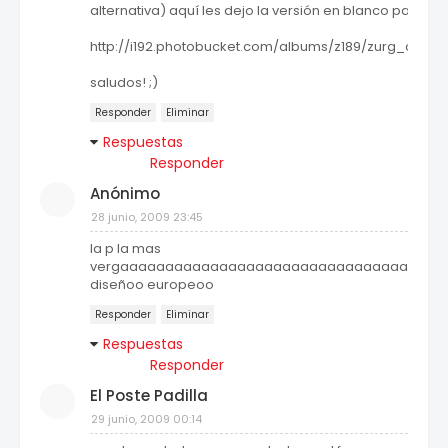
alternativa) aquí les dejo la versión en blanco para visi
http://i192.photobucket.com/albums/z189/zurg_cei/j
saludos! ;)
Responder
Eliminar
Respuestas
Responder
Anónimo
28 junio, 2009 23:45
la p la mas
vergaaaaaaaaaaaaaaaaaaaaaaaaaaaaaaaaaaaa
diseñoo europeoo
Responder
Eliminar
Respuestas
Responder
El Poste Padilla
29 junio, 2009 00:14