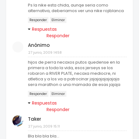
Ps la nike esta chida, aunqe seria como
alternativa, deberiamos ver una nike rojiblanca
Responder
Eliminar
Respuestas
Responder
Anónimo
27 junio, 2009 14:58
hijos de perra necaxos putos quedense en la
primera a toda la vida, esos jerseys se los
robaron a RIVER PLATE, necaxa mediocre, ni
atletica y a los va a patrocinar jajajajajajajaja
sera marathon o una mamada de esas jajaja
Responder
Eliminar
Respuestas
Responder
Taker
27 junio, 2009 15:11
Bla bla bla bla...