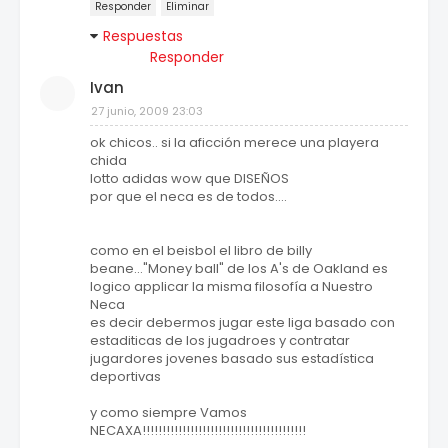
Responder
Eliminar
Respuestas
Responder
Ivan
27 junio, 2009 23:03
ok chicos.. si la aficción merece una playera
chida
lotto adidas wow que DISEÑOS
por que el neca es de todos....
como en el beisbol el libro de billy
beane..."Money ball" de los A's de Oakland es
logico applicar la misma filosofía a Nuestro
Neca
es decir debermos jugar este liga basado con
estaditicas de los jugadroes y contratar
jugardores jovenes basado sus estadística
deportivas
y como siempre Vamos
NECAXA!!!!!!!!!!!!!!!!!!!!!!!!!!!!!!!!!!!!!!!!!