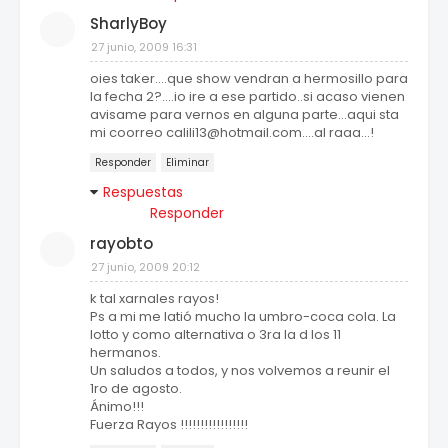
SharlyBoy
27 junio, 2009 16:31
oies taker....que show vendran a hermosillo para
la fecha 2?....io ire a ese partido..si acaso vienen
avisame para vernos en alguna parte...aqui sta
mi coorreo calili13@hotmail.com....al raaa...!
Responder
Eliminar
Respuestas
Responder
rayobto
27 junio, 2009 20:12
k tal xarnales rayos!
Ps a mi me latió mucho la umbro-coca cola. La
lotto y como alternativa o 3ra la d los 11
hermanos.
Un saludos a todos, y nos volvemos a reunir el
1ro de agosto.
Ánimo!!!
Fuerza Rayos !!!!!!!!!!!!!!!!!