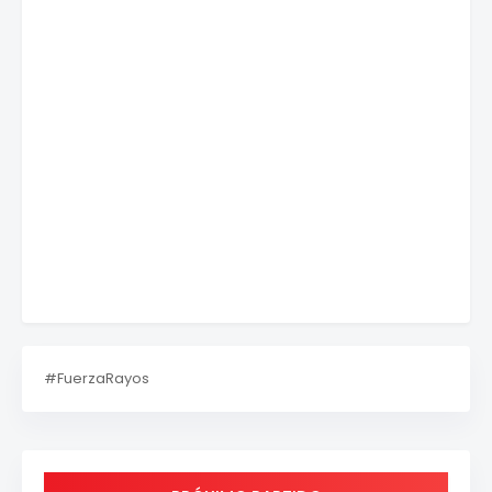
#FuerzaRayos