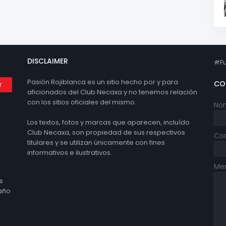
DISCLAIMER
#Fu
Pasión Rojiblanca es un sitio hecho por y para
CO
aficionados del Club Necaxa y no tenemos relación
con los sitios oficiales del mismo.
No
Los textos, fotos y marcas que aparecen, incluído
Club Necaxa, son propiedad de sus respectivos
Cor
titulares y se utilizan únicamente con fines
informativos e ilustrativos.
Me
s
 año