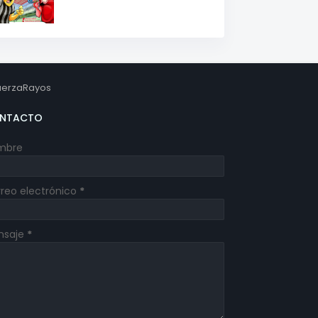
erzaRayos
NTACTO
mbre
reo electrónico
*
nsaje
*