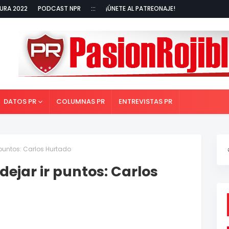
URA 2022
PODCAST NPR
:::
¡ÚNETE AL PATREONAJE!
DATOS PR
COLUMNAS PR
ENTREVISTAS PR
puntos: Carlos Hurtado
ejar ir puntos: Carlos