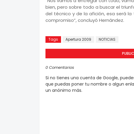
“Nos vamos a entregar con todo, vamos
bien, pero sobre todo a buscar el triunf
del técnico y de la afición, esa será l
compromiso”, concluyó Hernández.
Tomado de:
www.oncetitular.com
Tags
Apertura 2009
NOTICIAS
PUBLI
0 Comentarios
Si no tienes una cuenta de Google, pued
que puedas poner tu nombre o algun enlac
un anónimo más.