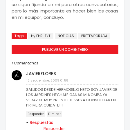
se sigan fijando en mi para otras convocatorias,
pero lo más importante es hacer bien las cosas
en mi equipo”, concluyó.
Tomado de:www.oncetitular.com
Tags
by EbR-TkT
NOTICIAS
PRETEMPORADA
PUBLICAR UN COMENTARIO
1 Comentarios
JAVIERFLORES
13 septiembre, 2009 01:58
SALUDOS DESDE HERMOSILLO NETO SOY JAVIER DE
LOS JARDINES HECHALE GANAS MI KOMPA YA
VERAZ KE MUY PRONTO TE VAS A CONSOLIDAR EN
PRIIMERA CUIDATE!!!
Responder
Eliminar
Respuestas
Responder