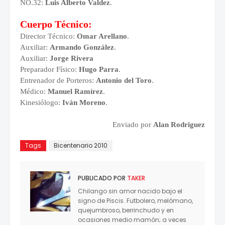
NO.32:
Luis Alberto Valdez
.
Cuerpo Técnico:
Director Técnico:
Omar Arellano
.
Auxiliar:
Armando González
.
Auxiliar:
Jorge Rivera
Preparador Físico:
Hugo Parra
.
Entrenador de Porteros:
Antonio del Toro
.
Médico:
Manuel Ramírez
.
Kinesiólogo:
Iván Moreno
.
Enviado por
Alan Rodriguez
Tags
Bicentenario 2010
PUBLICADO POR
TAKER
Chilango sin amor nacido bajo el
signo de Piscis. Futbolero, melómano,
quejumbroso, berrinchudo y en
ocasiones medio mamón; a veces