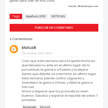
ganar para salir de esa zona".
Fuente: Mediotiempo.com
Tags
Apertura 2010
NOTICIAS
PUBLICAR UN COMENTARIO
2 Comentarios
MatusB
05 octubre, 2010 14:04
Creo que esta semana sera la quinta fecha en
que Necaxa no este en el ultimo lugar de la
porcentual, le ganara a Puebla y la dejara.
Siento que Atlante va a terminar en ultimo lugar
esta semana, pierde contra Jaguares y
Queretaro le gana a Chivas, y Atlas le gana a
San Luis.
Ahora a esperar que los pronosticos sean
buenos. Saludos y esperar el repunte de estas 7
jornadas
Responder
Eliminar