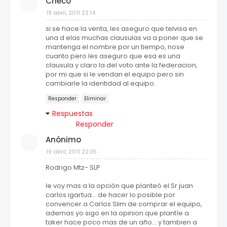
Checo
19 abril, 2011 22:14
si se hace la venta, les aseguro que telvisa en
una d elas muchas clausulas va a poner que se
mantenga el nombre por un tiempo, nose
cuanto pero les aseguro que esa es una
clausula y claro la del voto ante la federacion,
por mi que si le vendan el equipo pero sin
cambiarle la identidad al equipo.
Responder
Eliminar
Respuestas
Responder
Anónimo
19 abril, 2011 22:35
Rodrigo Mtz- SLP
le voy mas a la opción que planteó el Sr juan
carlos igartua... de hacer lo posible por
convencer a Carlos Slim de comprar el equipo,
ademas yo sigo en la opinion que plantíe a
taker hace poco mas de un año... y tambien a