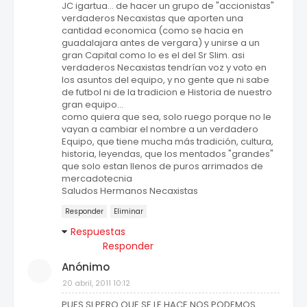
JC igartua... de hacer un grupo de "accionistas"
verdaderos Necaxistas que aporten una
cantidad economica (como se hacia en
guadalajara antes de vergara) y unirse a un
gran Capital como lo es el del Sr Slim. asi
verdaderos Necaxistas tendrían voz y voto en
los asuntos del equipo, y no gente que ni sabe
de futbol ni de la tradicion e Historia de nuestro
gran equipo...
como quiera que sea, solo ruego porque no le
vayan a cambiar el nombre a un verdadero
Equipo, que tiene mucha más tradición, cultura,
historia, leyendas, que los mentados "grandes"
que solo estan llenos de puros arrimados de
mercadotecnia
Saludos Hermanos Necaxistas
Responder
Eliminar
Respuestas
Responder
Anónimo
20 abril, 2011 10:12
PUES SI PERO QUE SE LE HACE NOS PODEMOS