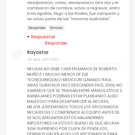
desaparecio, volvio, desaparecio otra vez y le
cambiaron de nombre, volvio a regresar, entro
a las liguillas, llego a las finales, fue campeón y
se volvio parte de las "minorias ilustradas"....
Responder
Eliminar
Respuestas
Responder
Rayostar
20 abril, 2011 23:53
NECAXA NO DEBE CAER EN MANOS DE ROBERTO
MUÑOZ Y MUCHO MENOS DE ESE
TECNIQUINIQUILLO MEDIOCRE LLAMADO RAUL
ARIAS QUIEN NOS HIZO DESCENDER EN EL 2009, NO
SABEMOS QUE SE TRAIGAN ENTRE MANOS ESTOS 2
BARBAJANES PODRIAN ESTAR PLANEANDO ALGO
MALEVOLO PARA DESAPARECER AL NECAXA,
MEJOR JUNTEMONOS TODOS LOS AFICIONADOS
NECAXISTAS Y COMPREMOS AL EQUIPO ANTES DE
SE NOS ADELANTEN ESTOS MALANDRINES
IMPOSTORES,YA ESTUVO BUENO DE QUE NECAXA
SIGA SUFRIENDO POR CULPA DE PENDEJOS,
DEBEMOS HACER ALGO LOS AFICIONADOS PARA