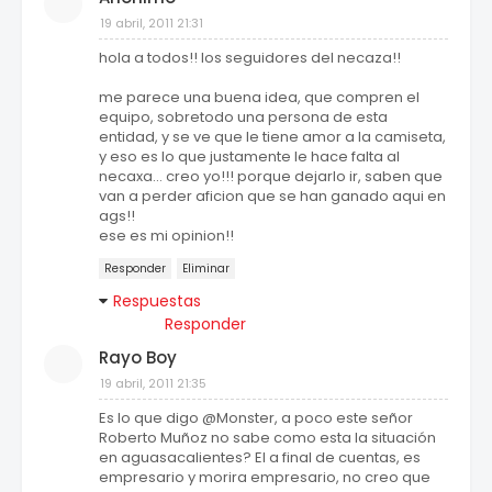
19 abril, 2011 21:31
hola a todos!! los seguidores del necaza!!
me parece una buena idea, que compren el
equipo, sobretodo una persona de esta
entidad, y se ve que le tiene amor a la camiseta,
y eso es lo que justamente le hace falta al
necaxa... creo yo!!! porque dejarlo ir, saben que
van a perder aficion que se han ganado aqui en
ags!!
ese es mi opinion!!
Responder
Eliminar
Respuestas
Responder
Rayo Boy
19 abril, 2011 21:35
Es lo que digo @Monster, a poco este señor
Roberto Muñoz no sabe como esta la situación
en aguasacalientes? El a final de cuentas, es
empresario y morira empresario, no creo que