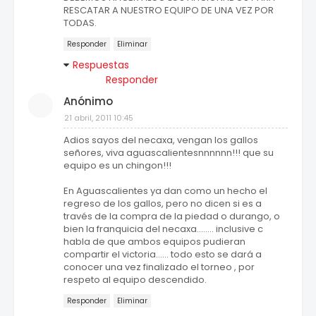
RESCATAR A NUESTRO EQUIPO DE UNA VEZ POR
TODAS.
Responder
Eliminar
Respuestas
Responder
Anónimo
21 abril, 2011 10:45
Adios sayos del necaxa, vengan los gallos
señores, viva aguascalientesnnnnnn!!! que su
equipo es un chingon!!!
En Aguascalientes ya dan como un hecho el
regreso de los gallos, pero no dicen si es a
través de la compra de la piedad o durango, o
bien la franquicia del necaxa........ inclusive c
habla de que ambos equipos pudieran
compartir el victoria...... todo esto se dará a
conocer una vez finalizado el torneo , por
respeto al equipo descendido.
Responder
Eliminar