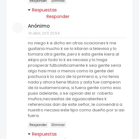
Responder
Eliminar
Respuestas
Responder
Anónimo
19 abril, 2011 20:54
no niego k e dicho en otras ocaciones k me
gustaria mucho k se lo kitaran a televisa y lo
tomara otra gente, pero k esta gente kiera al
ekipo por todo lo k es necaxa y lo haga
prosperar futbolisticamente k sea gente seria
algo hasi mas o menos como la gente del
pachuca k lo saco de la primera a, y no tenia
nada y ahora tiene titulos y asta fue campeon
de la sudamericana, si fuera gente como esa
pues adelante, o ke opinan del sr. roberto
muños,necaxistas de aguascalientes k
referencias dan de este señor, le convendra a
nuestro necaxa este tipo como dueño por si asi
fuera.
Responder
Eliminar
Respuestas