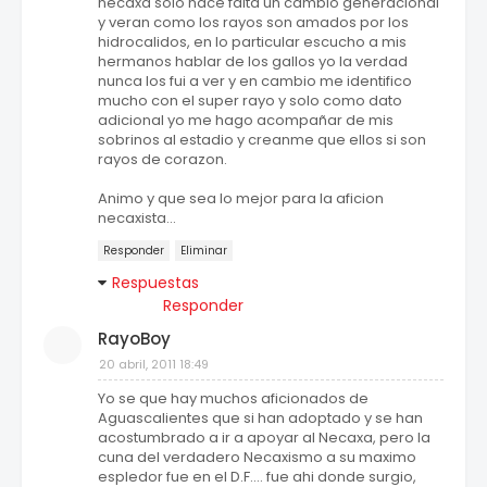
necaxa solo hace falta un cambio generacional
y veran como los rayos son amados por los
hidrocalidos, en lo particular escucho a mis
hermanos hablar de los gallos yo la verdad
nunca los fui a ver y en cambio me identifico
mucho con el super rayo y solo como dato
adicional yo me hago acompañar de mis
sobrinos al estadio y creanme que ellos si son
rayos de corazon.
Animo y que sea lo mejor para la aficion
necaxista...
Responder
Eliminar
Respuestas
Responder
RayoBoy
20 abril, 2011 18:49
Yo se que hay muchos aficionados de
Aguascalientes que si han adoptado y se han
acostumbrado a ir a apoyar al Necaxa, pero la
cuna del verdadero Necaxismo a su maximo
espledor fue en el D.F.... fue ahi donde surgio,