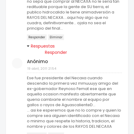
no sepa que comprar al NECAXA no le seria tan
redituable porque la gente de SU tierra, el
publico hidrocalido le tiene animadversión a
RAYOS DEL NECAXA....aqui hay algo que no
cuadra, definitivamente... ojala no sea el
principio del final...
Responder
Eliminar
Respuestas
Responder
Anónimo
19 abril, 2011 21:54
Ese fue presidente del Necaxa cuando
descendio la primera vez mmuuuyy amigo del
ex-gobernador Reynoso Femat ese que en
aquella ocasion manifesto abiertamente que
queria cambiarle el nombre al equipo por
gallos o rayos de AguascalienteD...
... asi ke esperemos que no lo compre y quien lo
compre sea alguien identificado con el Necaxa
o minimo que respete la historia, tradicion, el
nombre y colores de los RAYOS DEL NECAXA