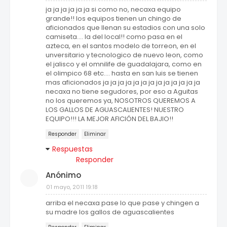
ja ja ja ja ja ja si como no, necaxa equipo
grande!! los equipos tienen un chingo de
aficionados que llenan su estadios con una solo
camiseta.... la del local!! como pasa en el
azteca, en el santos modelo de torreon, en el
unversitario y tecnologico de nuevo leon, como
el jalisco y el omnilife de guadalajara, como en
el olimpico 68 etc.... hasta en san luis se tienen
mas aficionados ja ja ja ja ja ja ja ja ja ja ja ja ja
necaxa no tiene segudores, por eso a Aguitas
no los queremos ya, NOSOTROS QUEREMOS A
LOS GALLOS DE AGUASCALIENTES! NUESTRO
EQUIPO!!! LA MEJOR AFICIÓN DEL BAJIO!!
Responder
Eliminar
Respuestas
Responder
Anónimo
01 mayo, 2011 19:18
arriba el necaxa pase lo que pase y chingen a
su madre los gallos de aguascalientes