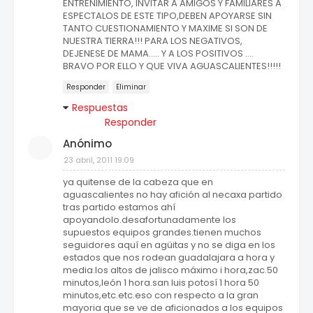
ENTRENIMIENTO, INVITAR A AMIGOS Y FAMILIARES A
ESPECTALOS DE ESTE TIPO,DEBEN APOYARSE SIN
TANTO CUESTIONAMIENTO Y MAXIME SI SON DE
NUESTRA TIERRA!!! PARA LOS NEGATIVOS,
DEJENESE DE MAMA..... Y A LOS POSITIVOS ....
BRAVO POR ELLO Y QUE VIVA AGUASCALIENTES!!!!!
Responder
Eliminar
Respuestas
Responder
Anónimo
23 abril, 2011 19:09
ya quitense de la cabeza que en
aguascalientes no hay afición al necaxa partido
tras partido estamos ahí
apoyandolo.desafortunadamente los
supuestos equipos grandes.tienen muchos
seguidores aquí en agüitas y no se diga en los
estados que nos rodean guadalajara a hora y
media.los altos de jalisco máximo i hora,zac.50
minutos,león 1 hora.san luis potosí 1 hora 50
minutos,etc.etc.eso con respecto a la gran
mayoria que se ve de aficionados a los equipos