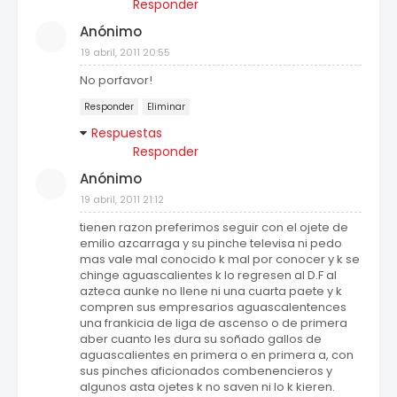
Responder
Anónimo
19 abril, 2011 20:55
No porfavor!
Responder
Eliminar
Respuestas
Responder
Anónimo
19 abril, 2011 21:12
tienen razon preferimos seguir con el ojete de
emilio azcarraga y su pinche televisa ni pedo
mas vale mal conocido k mal por conocer y k se
chinge aguascalientes k lo regresen al D.F al
azteca aunke no llene ni una cuarta paete y k
compren sus empresarios aguascalentences
una frankicia de liga de ascenso o de primera
aber cuanto les dura su soñado gallos de
aguascalientes en primera o en primera a, con
sus pinches aficionados combenencieros y
algunos asta ojetes k no saven ni lo k kieren.