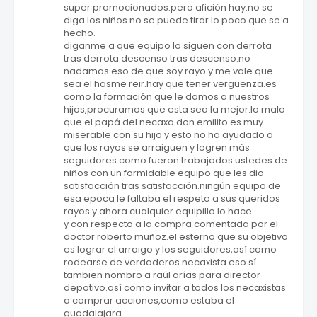
super promocionados.pero afición hay.no se
diga los niños.no se puede tirar lo poco que se a
hecho.
diganme a que equipo lo siguen con derrota
tras derrota.descenso tras descenso.no
nadamas eso de que soy rayo y me vale que
sea el hasme reir.hay que tener vergüenza.es
como la formación que le damos a nuestros
hijos,procuramos que esta sea la mejor.lo malo
que el papá del necaxa don emilito.es muy
miserable con su hijo y esto no ha ayudado a
que los rayos se arraiguen y logren más
seguidores.como fueron trabajados ustedes de
niños con un formidable equipo que les dio
satisfacción tras satisfacción.ningún equipo de
esa epoca le faltaba el respeto a sus queridos
rayos y ahora cualquier equipillo.lo hace.
y con respecto a la compra comentada por el
doctor roberto muñoz.el esterno que su objetivo
es lograr el arraigo y los seguidores,así como
rodearse de verdaderos necaxista eso sí
tambien nombro a raúl arías para director
depotivo.así como invitar a todos los necaxistas
a comprar acciones,como estaba el
guadalajara.