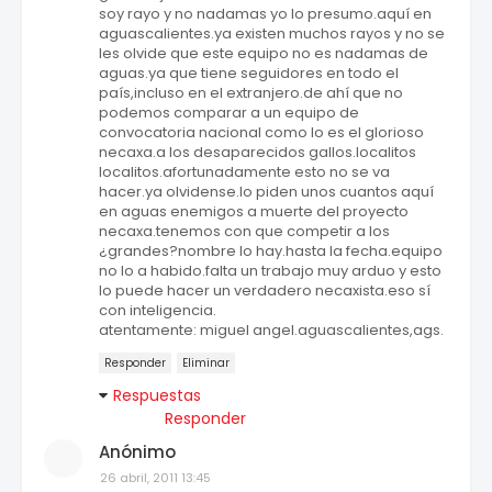
soy rayo y no nadamas yo lo presumo.aquí en
aguascalientes.ya existen muchos rayos y no se
les olvide que este equipo no es nadamas de
aguas.ya que tiene seguidores en todo el
país,incluso en el extranjero.de ahí que no
podemos comparar a un equipo de
convocatoria nacional como lo es el glorioso
necaxa.a los desaparecidos gallos.localitos
localitos.afortunadamente esto no se va
hacer.ya olvidense.lo piden unos cuantos aquí
en aguas enemigos a muerte del proyecto
necaxa.tenemos con que competir a los
¿grandes?nombre lo hay.hasta la fecha.equipo
no lo a habido.falta un trabajo muy arduo y esto
lo puede hacer un verdadero necaxista.eso sí
con inteligencia.
atentamente: miguel angel.aguascalientes,ags.
Responder
Eliminar
Respuestas
Responder
Anónimo
26 abril, 2011 13:45