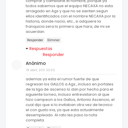
comprar y cambiarle el nombre, porque ya
todos sabemos que el equipo NECAXA no esta
arraigado en Ags y que no se sienten segun
ellos identificados con el nombre NECAXA por la
historia, donde nacio, etc., si adquiere la
franquicia sera lo primero que hara, de mi se
acuerdan.
Responder
Eliminar
Respuestas
Responder
Anónimo
19 abril, 2011 20:53
ademas ya esta el rumor fuerte de que
regresan los GALLOS a Ags., incluso en portales
de la liga de ascenso lo dan por hecho para el
siguiente torneo, incluso entrevistaron al que
hizo campeon a los Gallos, Antonio Ascencio, el
cual dijo que si lo invitaban otra vez de tecnico
el con gusto iria, ya que esta actualmente
desempleado. Al rato les paso la nota
completa.