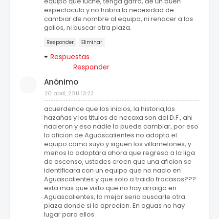
equipo que luche, tenga garra, de un buen
espectaculo y no habra la necesidad de
cambiar de nombre al equipo, ni renacer a los
gallos, ni buscar otra plaza.
Responder
Eliminar
Respuestas
Responder
Anónimo
20 abril, 2011 13:22
acuerdence que los inicios, la historia,las
hazañas y los titulos de necaxa son del D.F., ahi
nacieron y eso nadie lo puede cambiar, por eso
la aficion de Aguascalientes no adopta el
equipo como suyo y siguen los villamelones, y
menos lo adoptara ahora que regreso a la liga
de ascenso, ustedes creen que una aficion se
identificara con un equipo que no nacio en
Aguascalientes y que solo a traido fracasos???
esta mas que visto que no hay arraigo en
Aguascalientes, lo mejor seria buscarle otra
plaza donde si lo aprecien. En aguas no hay
lugar para ellos.