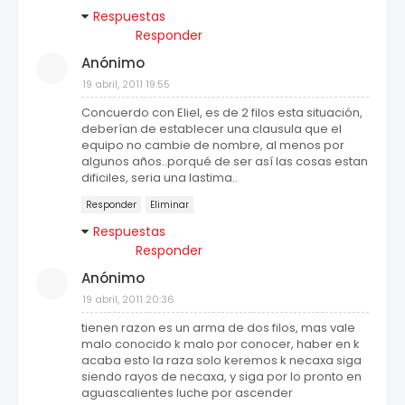
Respuestas
Responder
Anónimo
19 abril, 2011 19:55
Concuerdo con Eliel, es de 2 filos esta situación,
deberían de establecer una clausula que el
equipo no cambie de nombre, al menos por
algunos años..porqué de ser así las cosas estan
dificiles, seria una lastima..
Responder
Eliminar
Respuestas
Responder
Anónimo
19 abril, 2011 20:36
tienen razon es un arma de dos filos, mas vale
malo conocido k malo por conocer, haber en k
acaba esto la raza solo keremos k necaxa siga
siendo rayos de necaxa, y siga por lo pronto en
aguascalientes luche por ascender