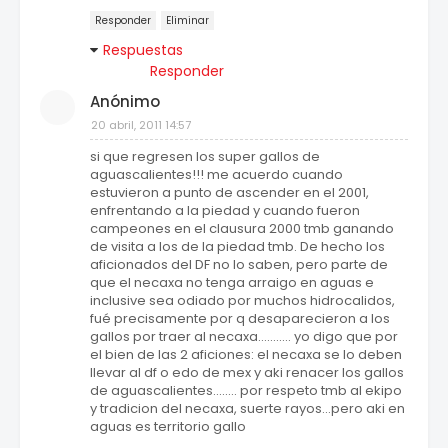
Responder
Eliminar
Respuestas
Responder
Anónimo
20 abril, 2011 14:57
si que regresen los super gallos de
aguascalientes!!! me acuerdo cuando
estuvieron a punto de ascender en el 2001,
enfrentando a la piedad y cuando fueron
campeones en el clausura 2000 tmb ganando
de visita a los de la piedad tmb. De hecho los
aficionados del DF no lo saben, pero parte de
que el necaxa no tenga arraigo en aguas e
inclusive sea odiado por muchos hidrocalidos,
fué precisamente por q desaparecieron a los
gallos por traer al necaxa........... yo digo que por
el bien de las 2 aficiones: el necaxa se lo deben
llevar al df o edo de mex y aki renacer los gallos
de aguascalientes........ por respeto tmb al ekipo
y tradicion del necaxa, suerte rayos...pero aki en
aguas es territorio gallo