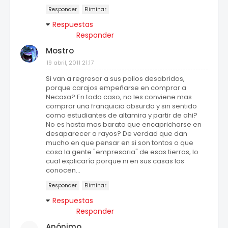
Responder
Eliminar
Respuestas
Responder
Mostro
19 abril, 2011 21:17
Si van a regresar a sus pollos desabridos,
porque carajos empeñarse en comprar a
Necaxa? En todo caso, no les conviene mas
comprar una franquicia absurda y sin sentido
como estudiantes de altamira y partir de ahi?
No es hasta mas barato que encapricharse en
desaparecer a rayos? De verdad que dan
mucho en que pensar en si son tontos o que
cosa la gente "empresaria" de esas tierras, lo
cual explicaría porque ni en sus casas los
conocen...
Responder
Eliminar
Respuestas
Responder
Anónimo