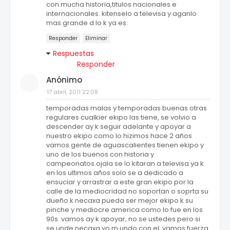
con mucha historia,titulos nacionales e
internacionales. kitenselo a televisa y aganlo
mas grande d lo k ya es.
Responder
Eliminar
Respuestas
Responder
Anónimo
17 abril, 2011 22:08
temporadas malas y temporadas buenas otras
regulares cualkier ekipo las tiene, se volvio a
descender ay k seguir adelante y apoyar a
nuestro ekipo como lo hizimos hace 2 años
vamos gente de aguascalientes tienen ekipo y
uno de los buenos con historia y
campeonatos.ojala se lo kitaran a televisa ya k
en los ultimos años solo se a dedicado a
ensuciar y arrastrar a este gran ekipo por la
calle de la mediocridad no soportan o soprta su
dueño k necaxa pueda ser mejor ekipo k su
pinche y mediocre america como lo fue en los
90s. vamos ay k apoyar, no se ustedes pero si
se unde necaxa yo m undo con el, vamos fuerza