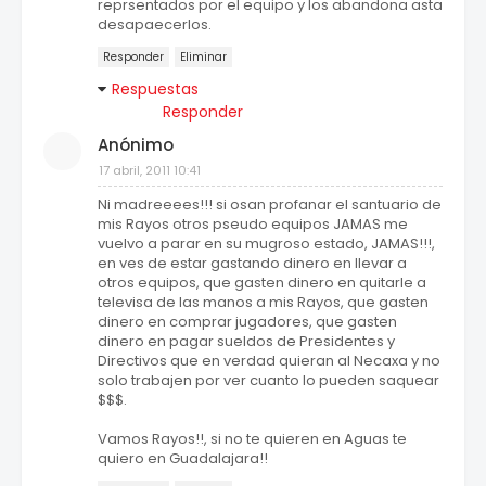
reprsentados por el equipo y los abandona asta
desapaecerlos.
Responder
Eliminar
Respuestas
Responder
Anónimo
17 abril, 2011 10:41
Ni madreeees!!! si osan profanar el santuario de
mis Rayos otros pseudo equipos JAMAS me
vuelvo a parar en su mugroso estado, JAMAS!!!,
en ves de estar gastando dinero en llevar a
otros equipos, que gasten dinero en quitarle a
televisa de las manos a mis Rayos, que gasten
dinero en comprar jugadores, que gasten
dinero en pagar sueldos de Presidentes y
Directivos que en verdad quieran al Necaxa y no
solo trabajen por ver cuanto lo pueden saquear
$$$.
Vamos Rayos!!, si no te quieren en Aguas te
quiero en Guadalajara!!