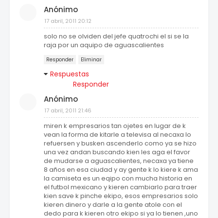
Anónimo
17 abril, 2011 20:12
solo no se olviden del jefe quatrochi el si se la
raja por un aquipo de aguascalientes
Responder
Eliminar
Respuestas
Responder
Anónimo
17 abril, 2011 21:46
miren k empresarios tan ojetes en lugar de k
vean la forma de kitarle a televisa al necaxa lo
refuersen y busken ascenderlo como ya se hizo
una vez andan buscando kien les aga el favor
de mudarse a aguascalientes, necaxa ya tiene
8 años en esa ciudad y ay gente k lo kiere k ama
la camiseta es un eqipo con mucha historia en
el futbol mexicano y kieren cambiarlo para traer
kien save k pinche ekipo, esos empresarios solo
kieren dinero y darle a la gente atole con el
dedo para k kieren otro ekipo si ya lo tienen ,uno