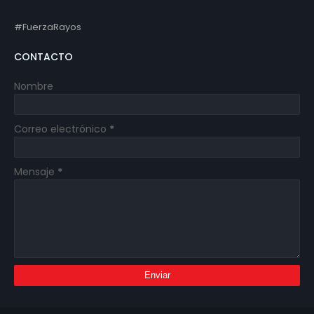
#FuerzaRayos
CONTACTO
Nombre
Correo electrónico
*
Mensaje
*