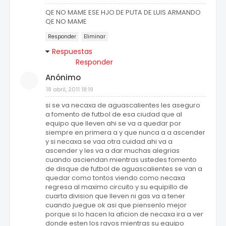
QE NO MAME ESE HJO DE PUTA DE LUIS ARMANDO
QE NO MAME
Responder
Eliminar
Respuestas
Responder
Anónimo
18 abril, 2011 18:19
si se va necaxa de aguascalientes les aseguro
a fomento de futbol de esa ciudad que al
equipo que lleven ahi se va a quedar por
siempre en primera a y que nunca a a ascender
y si necaxa se vaa otra cuidad ahi va a
ascender y les va a dar muchas alegrias
cuando asciendan mientras ustedes fomento
de disque de futbol de aguascalientes se van a
quedar como tontos viendo como necaxa
regresa al maximo circuito y su equipillo de
cuarta division que lleven ni gas va a tener
cuando juegue ok asi que piensenlo mejor
porque si lo hacen la aficion de necaxa ira a ver
donde esten los rayos mientras su equipo