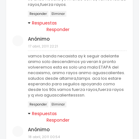
rayos,fuerza rayos.
Responder
Eliminar
Respuestas
Responder
Anónimo
17 abril, 2011 22:21
vamos banda necaxista ay k seguir adelante
animo solo descendimos ya veran k pronto
volveremos esta es solo una mala ETAPA del
necaxismo, animo rayos animo aguascalientes.
saludos desde altamira,tamps. aca los estare
esperando para seguilos apoyando como
desde los 90s.vamos fuerza rayos,fuerza rayos
y q viva aguascalientessssn.
Responder
Eliminar
Respuestas
Responder
Anónimo
18 abril, 2011 00:54