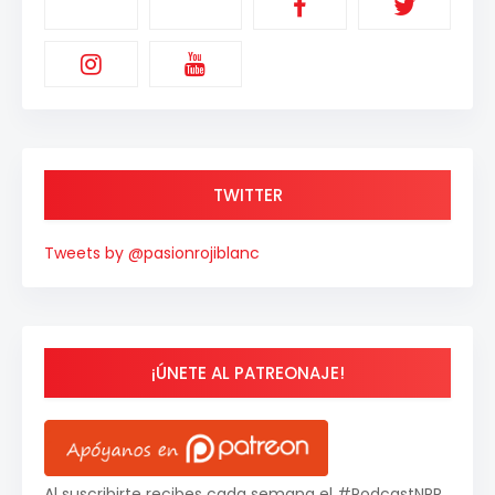
TWITTER
Tweets by @pasionrojiblanc
¡ÚNETE AL PATREONAJE!
Al suscribirte recibes cada semana el #PodcastNPR