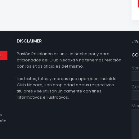
DISCLAIMER
#Fu
Pasión Rojiblanca es un sitio hecho por y para
CO
aficionados del Club Necaxa y no tenemos relación
con los sitios oficiales del mismo.
No
Los textos, fotos y marcas que aparecen, incluído
Club Necaxa, son propiedad de sus respectivos
Cor
titulares y se utilizan únicamente con fines
informativos e ilustrativos.
Me
s
 año