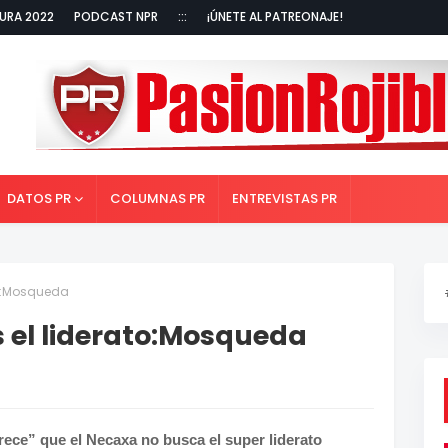
URA 2022
PODCAST NPR
:::
¡ÚNETE AL PATREONAJE!
DATOS PR
COLUMNAS PR
ENTREVISTAS PR
to:Mosqueda
 el liderato:Mosqueda
ece” que el Necaxa no busca el super liderato