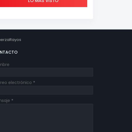
LO MÁS VISTO
erzaRayos
NTACTO
mbre
reo electrónico
*
nsaje
*