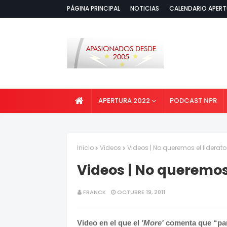
PÁGINA PRINCIPAL
NOTICIAS
CALENDARIO APERT
APERTURA 2022
PODCAST NPR
Inicio
Videos
Videos | No queremos el lidera
Videos | No queremos
FRANCK
OCTUBRE 19, 2011
Video en el que el
'More'
comenta que “par