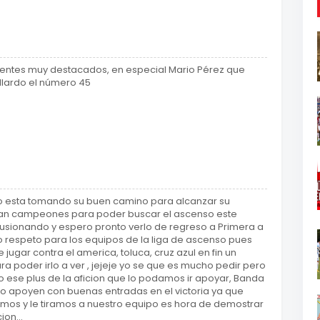
uplentes muy destacados, en especial Mario Pérez que
llardo el número 45
po esta tomando su buen camino para alcanzar su
an campeones para poder buscar el ascenso este
ilusionando y espero pronto verlo de regreso a Primera a
respeto para los equipos de la liga de ascenso pues
 jugar contra el america, toluca, cruz azul en fin un
a poder irlo a ver , jejeje yo se que es mucho pedir pero
po ese plus de la aficion que lo podamos ir apoyar, Banda
o apoyen con buenas entradas en el victoria ya que
camos y le tiramos a nuestro equipo es hora de demostrar
ion...