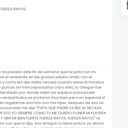
FUERZA RAYOS...
 ha pasado este fin de semana que fui junto con mi
dad el ambiente en las gradas estubo chido con el
 como les dije antes necaxa cuando viene al morelos
e pumas sin menospresiarlos claro esta, lo chingon fue
a del stadio por donde salen los equipos para poder
la verdad todos se portaron muy bien pero en especial el
 de regalarme una foto con mis hijas, despues de eso un
mocionada me dijo "PAPA QUE PADRE ES IRLE AL NECAXA ,
 ESO YO SIEMPRE COMO TU ME QUIERO PONER MI PLAYERA
 GRITAR BIEN FUERTE FUERZA RAYOS, FUERZA RAYOS" la
on con que lo dijo, eso amigos no tiene precio yo ahora