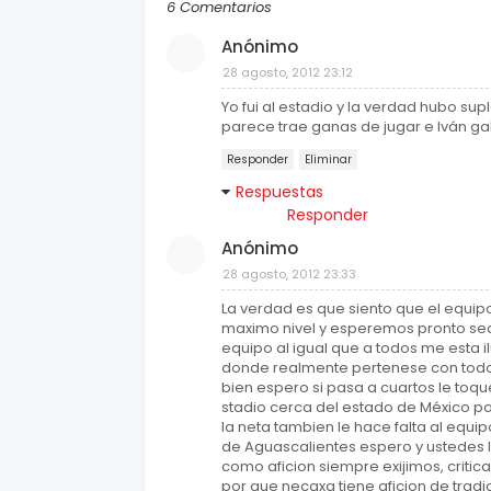
6 Comentarios
Anónimo
28 agosto, 2012 23:12
Yo fui al estadio y la verdad hubo s
parece trae ganas de jugar e Iván ga
Responder
Eliminar
Respuestas
Responder
Anónimo
28 agosto, 2012 23:33
La verdad es que siento que el equi
maximo nivel y esperemos pronto se
equipo al igual que a todos me esta 
donde realmente pertenese con todo 
bien espero si pasa a cuartos le toque
stadio cerca del estado de México par
la neta tambien le hace falta al equi
de Aguascalientes espero y ustedes l
como aficion siempre exijimos, criti
por que necaxa tiene aficion de tradic