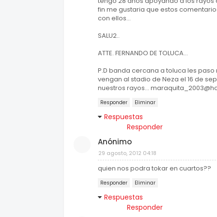
tengo 28 años apoyando a los rayos c
fin me gustaria que estos comentari
con ellos...
SALU2..
ATTE. FERNANDO DE TOLUCA...
P.D banda cercana a toluca les pas
vengan al stadio de Neza el 16 de se
nuestros rayos... maraquita_2003@h
Responder
Eliminar
Respuestas
Responder
Anónimo
29 agosto, 2012 04:18
quien nos podra tokar en cuartos??
Responder
Eliminar
Respuestas
Responder