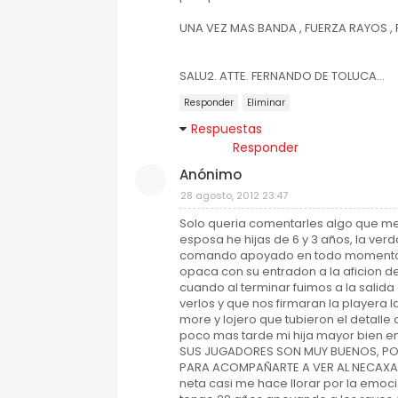
UNA VEZ MAS BANDA , FUERZA RAYOS , 
SALU2. ATTE. FERNANDO DE TOLUCA...
Responder
Eliminar
Respuestas
Responder
Anónimo
28 agosto, 2012 23:47
Solo queria comentarles algo que me
esposa he hijas de 6 y 3 años, la ver
comando apoyado en todo momento y
opaca con su entradon a la aficion d
cuando al terminar fuimos a la salid
verlos y que nos firmaran la playera 
more y lojero que tubieron el detalle
poco mas tarde mi hija mayor bien e
SUS JUGADORES SON MUY BUENOS, POR
PARA ACOMPAÑARTE A VER AL NECAXA Y
neta casi me hace llorar por la emoci