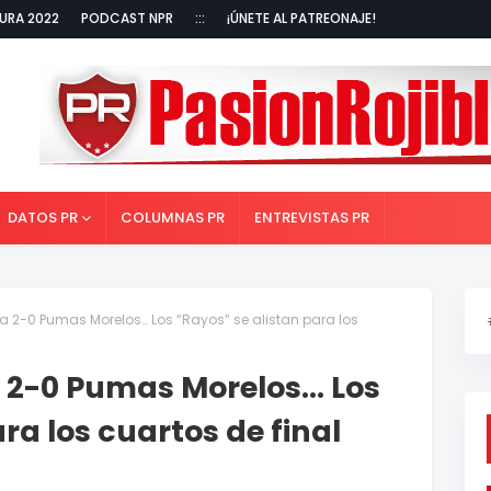
URA 2022
PODCAST NPR
:::
¡ÚNETE AL PATREONAJE!
DATOS PR
COLUMNAS PR
ENTREVISTAS PR
a 2-0 Pumas Morelos… Los “Rayos” se alistan para los
a 2-0 Pumas Morelos… Los
ra los cuartos de final