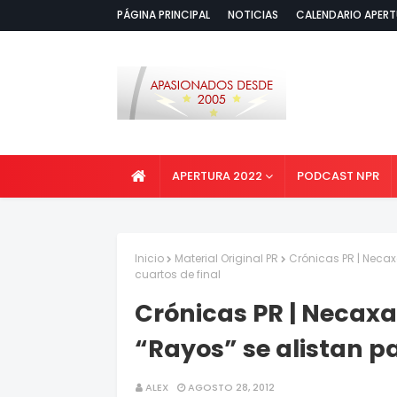
PÁGINA PRINCIPAL
NOTICIAS
CALENDARIO APERT
APERTURA 2022
PODCAST NPR
Inicio
Material Original PR
Crónicas PR | Necax
cuartos de final
Crónicas PR | Necax
“Rayos” se alistan pa
ALEX
AGOSTO 28, 2012