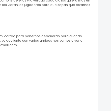
omo 18 de ellos y la verdad cada dia los quiero mas en
os los vieran los jugadores para que sepan que estamos
o mi correo para ponernos deacuerdo para cuando
p, ya que junto con varios amigos nos vamos a ver a
otmail.com