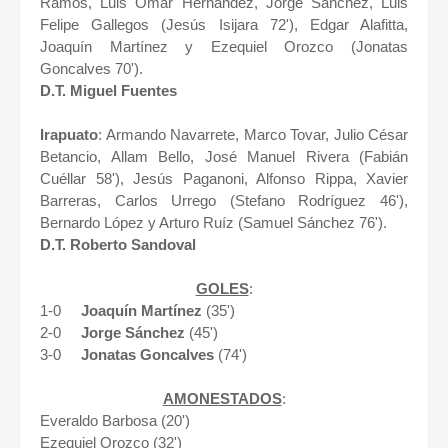
Ramos, Luis Omar Hernández, Jorge Sánchez, Luis
Felipe Gallegos (Jesús Isijara 72'), Edgar Alafitta,
Joaquín Martínez y Ezequiel Orozco (Jonatas
Goncalves 70').
D.T. Miguel Fuentes
Irapuato
: Armando Navarrete, Marco Tovar, Julio César
Betancio, Allam Bello, José Manuel Rivera (Fabián
Cuéllar 58'), Jesús Paganoni, Alfonso Rippa, Xavier
Barreras, Carlos Urrego (Stefano Rodríguez 46'),
Bernardo López y Arturo Ruíz (Samuel Sánchez 76').
D.T. Roberto Sandoval
GOLES
:
1-0
Joaquín Martínez
(35')
2-0
Jorge Sánchez
(45')
3-0
Jonatas Goncalves
(74')
AMONESTADOS
:
Everaldo Barbosa (20')
Ezequiel Orozco (32')