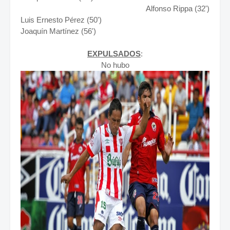
Alfonso Rippa (32')
Luis Ernesto Pérez (50')
Joaquín Martínez (56')
EXPULSADOS
:
No hubo