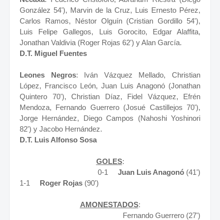
González 54'), Marvin de la Cruz, Luis Ernesto Pérez,
Carlos Ramos, Néstor Olguín (Cristian Gordillo 54'),
Luis Felipe Gallegos, Luis Gorocito, Edgar Alaffita,
Jonathan Valdivia (Roger Rojas 62') y Alan García.
D.T. Miguel Fuentes
Leones Negros
: Iván Vázquez Mellado, Christian
López, Francisco León, Juan Luis Anagonó (Jonathan
Quintero 70'), Christian Díaz, Fidel Vázquez, Efrén
Mendoza, Fernando Guerrero (Josué Castillejos 70'),
Jorge Hernández, Diego Campos (Nahoshi Yoshinori
82') y Jacobo Hernández.
D.T. Luis Alfonso Sosa
GOLES
:
0-1
Juan Luis Anagonó
(41')
1-1
Roger Rojas
(90')
AMONESTADOS
:
Fernando Guerrero (27')