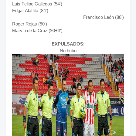
Luis Felipe Gallegos (54')
Edgar Alaffita (84')
Francisco León (88')
Roger Rojas (90')
Marvin de la Cruz (90+3')
EXPULSADOS
:
No hubo