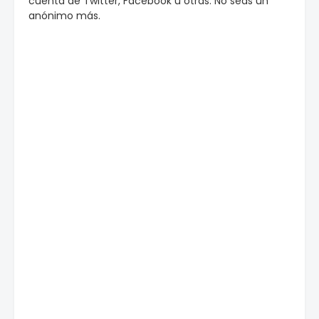
cuenta de Twitter, Facebook u otras. No seas un
anónimo más.