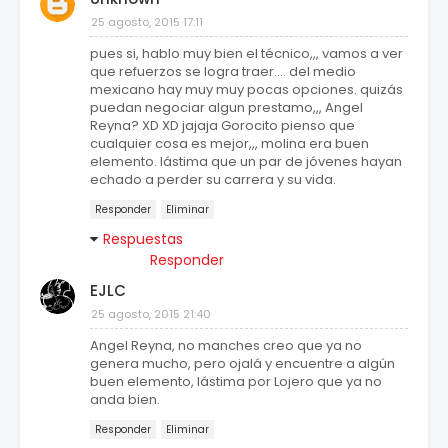
25 agosto, 2015 17:11
pues si, hablo muy bien el técnico,,, vamos a ver
que refuerzos se logra traer.... del medio
mexicano hay muy muy pocas opciones. quizás
puedan negociar algun prestamo,,, Angel
Reyna? XD XD jajaja Gorocito pienso que
cualquier cosa es mejor,,, molina era buen
elemento. lástima que un par de jóvenes hayan
echado a perder su carrera y su vida.
Responder
Eliminar
Respuestas
Responder
EJLC
25 agosto, 2015 21:40
Angel Reyna, no manches creo que ya no
genera mucho, pero ojalá y encuentre a algún
buen elemento, lástima por Lojero que ya no
anda bien.
Responder
Eliminar