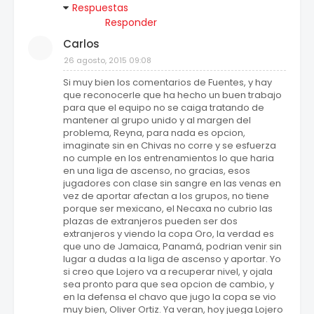
Respuestas
Responder
Carlos
26 agosto, 2015 09:08
Si muy bien los comentarios de Fuentes, y hay
que reconocerle que ha hecho un buen trabajo
para que el equipo no se caiga tratando de
mantener al grupo unido y al margen del
problema, Reyna, para nada es opcion,
imaginate sin en Chivas no corre y se esfuerza
no cumple en los entrenamientos lo que haria
en una liga de ascenso, no gracias, esos
jugadores con clase sin sangre en las venas en
vez de aportar afectan a los grupos, no tiene
porque ser mexicano, el Necaxa no cubrio las
plazas de extranjeros pueden ser dos
extranjeros y viendo la copa Oro, la verdad es
que uno de Jamaica, Panamá, podrian venir sin
lugar a dudas a la liga de ascenso y aportar. Yo
si creo que Lojero va a recuperar nivel, y ojala
sea pronto para que sea opcion de cambio, y
en la defensa el chavo que jugo la copa se vio
muy bien, Oliver Ortiz. Ya veran, hoy juega Lojero