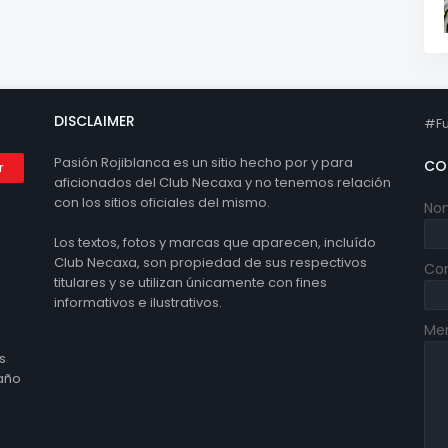
DISCLAIMER
#Fu
Pasión Rojiblanca es un sitio hecho por y para
CO
aficionados del Club Necaxa y no tenemos relación
con los sitios oficiales del mismo.
No
Los textos, fotos y marcas que aparecen, incluído
Club Necaxa, son propiedad de sus respectivos
Cor
titulares y se utilizan únicamente con fines
informativos e ilustrativos.
Me
s
 año