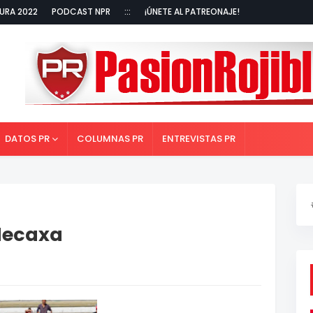
URA 2022
PODCAST NPR
:::
¡ÚNETE AL PATREONAJE!
DATOS PR
COLUMNAS PR
ENTREVISTAS PR
 Necaxa