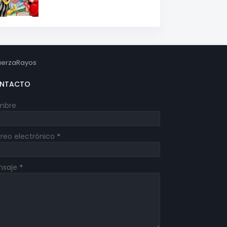
erzaRayos
NTACTO
mbre
reo electrónico
*
nsaje
*