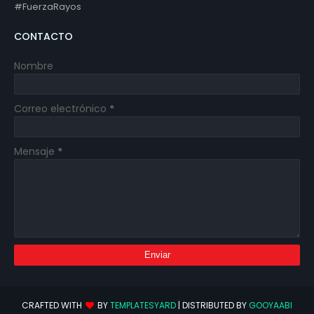
#FuerzaRayos
CONTACTO
Nombre
Correo electrónico
*
Mensaje
*
CRAFTED WITH
BY
TEMPLATESYARD
| DISTRIBUTED BY
GOOYAABI