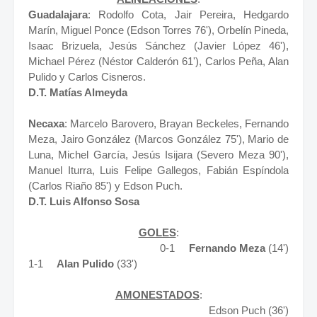
Guadalajara
: Rodolfo Cota, Jair Pereira, Hedgardo
Marín, Miguel Ponce (Edson Torres 76'), Orbelín Pineda,
Isaac Brizuela, Jesús Sánchez (Javier López 46'),
Michael Pérez (Néstor Calderón 61'), Carlos Peña, Alan
Pulido y Carlos Cisneros.
D.T. Matías Almeyda
Necaxa
: Marcelo Barovero, Brayan Beckeles, Fernando
Meza, Jairo González (Marcos González 75'), Mario de
Luna, Michel García, Jesús Isijara (Severo Meza 90'),
Manuel Iturra, Luis Felipe Gallegos, Fabián Espíndola
(Carlos Riaño 85') y Edson Puch.
D.T. Luis Alfonso Sosa
GOLES
:
0-1
Fernando Meza
(14')
1-1
Alan Pulido
(33')
AMONESTADOS
:
Edson Puch (36')