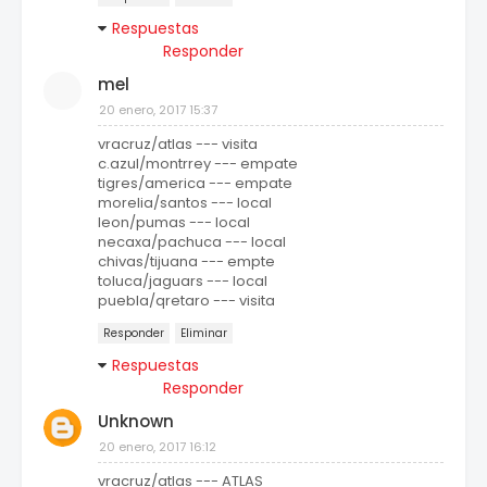
Respuestas
Responder
mel
20 enero, 2017 15:37
vracruz/atlas --- visita
c.azul/montrrey --- empate
tigres/america --- empate
morelia/santos --- local
leon/pumas --- local
necaxa/pachuca --- local
chivas/tijuana --- empte
toluca/jaguars --- local
puebla/qretaro --- visita
Responder
Eliminar
Respuestas
Responder
Unknown
20 enero, 2017 16:12
vracruz/atlas --- ATLAS