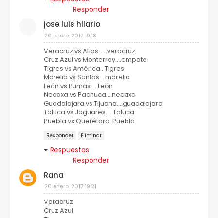
Responder
jose luis hilario
20 enero, 2017 19:18
Veracruz vs Atlas......veracruz
Cruz Azul vs Monterrey....empate
Tigres vs América...Tigres
Morelia vs Santos....morelia
León vs Pumas.... León
Necaxa vs Pachuca....necaxa
Guadalajara vs Tijuana....guadalajara
Toluca vs Jaguares.... Toluca
Puebla vs Querétaro. Puebla
Responder
Eliminar
Respuestas
Responder
Rana
20 enero, 2017 19:21
Veracruz
Cruz Azul