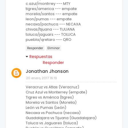
c.azul/montrrey --- MTY
tigres/america --- empate
morelia/santos --- empate
leon/pumas --- empate
necaxa/pachuca --- NECAXA
chivas/tijuana --- TIJUANA
toluca/jaguars --- TOLUCA
puebla/qretaro --- QRO
Responder
Eliminar
Respuestas
Responder
Jonathan Jhonson
20 enero, 2017 16:19
Veracruz vs Atlas (Veracruz)
Cruz Azul vs Monterrey (empate)
Tigres vs América (tigres)
Morelia vs Santos (Morelia)
León vs Pumas (León)
Necaxa vs Pachuca (necaxa)
Guadalajara vs Tijuana (Guadalajara)
Toluca vs Jaguares (toluca)