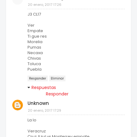
20 enero, 2017 17:26
J3 CL17
Ver
Empate
Ti gue res
Morelia
Pumas
Necaxa
Chivas
Toluca
Puebla
Responder
Eliminar
Respuestas
Responder
Unknown
20 enero, 2017 17:29
La lo
Veracruz
Cruz Azul vs Monterrey empate