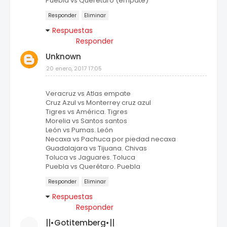
Puebla vs Querétaro (empate)
Responder
Eliminar
Respuestas
Responder
Unknown
20 enero, 2017 17:05
Veracruz vs Atlas empate
Cruz Azul vs Monterrey cruz azul
Tigres vs América. Tigres
Morelia vs Santos santos
León vs Pumas. León
Necaxa vs Pachuca por piedad necaxa
Guadalajara vs Tijuana. Chivas
Toluca vs Jaguares. Toluca
Puebla vs Querétaro. Puebla
Responder
Eliminar
Respuestas
Responder
||•Gotitemberg•||