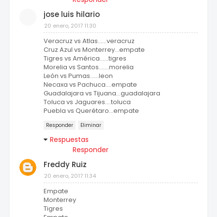
jose luis hilario
20 enero, 2017 11:30
Veracruz vs Atlas......veracruz
Cruz Azul vs Monterrey...empate
Tigres vs América......tigres
Morelia vs Santos.......morelia
León vs Pumas......leon
Necaxa vs Pachuca....empate
Guadalajara vs Tijuana...guadalajara
Toluca vs Jaguares....toluca
Puebla vs Querétaro...empate
Responder
Eliminar
Respuestas
Responder
Freddy Ruiz
20 enero, 2017 11:34
Empate
Monterrey
Tigres