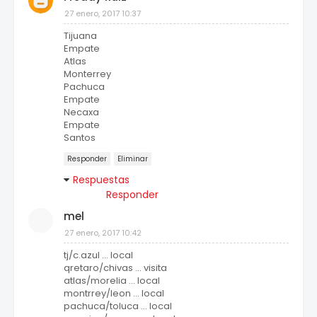
27 enero, 2017 10:37
Tijuana
Empate
Atlas
Monterrey
Pachuca
Empate
Necaxa
Empate
Santos
Responder
Eliminar
Respuestas
Responder
mel
27 enero, 2017 10:42
tj/c.azul ... local
qretaro/chivas ... visita
atlas/morelia ... local
montrrey/leon ... local
pachuca/toluca ... local