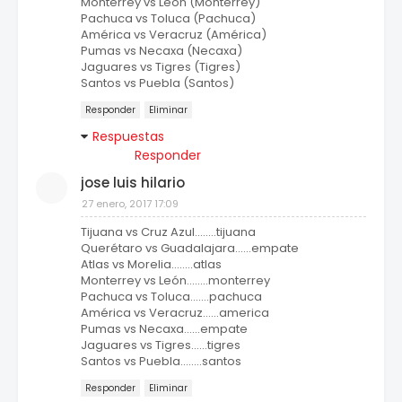
Monterrey vs León (Monterrey)
Pachuca vs Toluca (Pachuca)
América vs Veracruz (América)
Pumas vs Necaxa (Necaxa)
Jaguares vs Tigres (Tigres)
Santos vs Puebla (Santos)
Responder
Eliminar
Respuestas
Responder
jose luis hilario
27 enero, 2017 17:09
Tijuana vs Cruz Azul........tijuana
Querétaro vs Guadalajara......empate
Atlas vs Morelia........atlas
Monterrey vs León........monterrey
Pachuca vs Toluca.......pachuca
América vs Veracruz......america
Pumas vs Necaxa......empate
Jaguares vs Tigres......tigres
Santos vs Puebla........santos
Responder
Eliminar