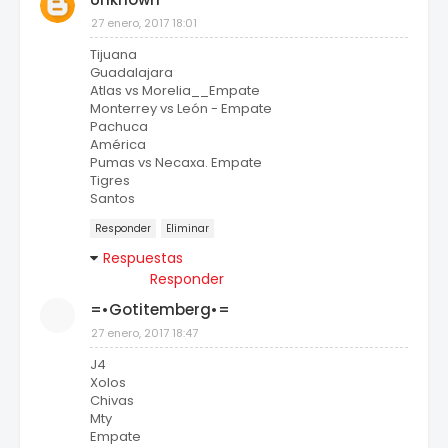
27 enero, 2017 18:01
Tijuana
Guadalajara
Atlas vs Morelia__Empate
Monterrey vs León - Empate
Pachuca
América
Pumas vs Necaxa. Empate
Tigres
Santos
Responder
Eliminar
Respuestas
Responder
=•Gotitemberg•=
27 enero, 2017 18:47
J4
Xolos
Chivas
Mty
Empate