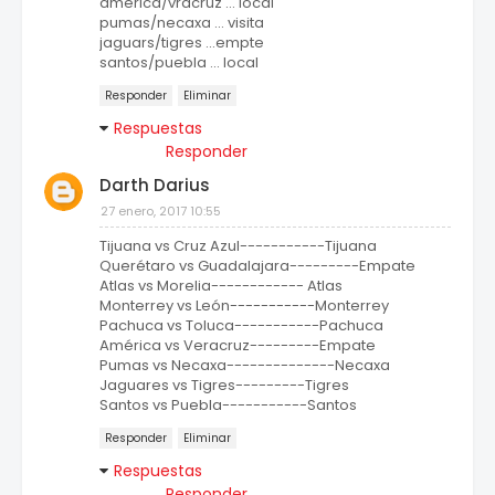
america/vracruz ... local
pumas/necaxa ... visita
jaguars/tigres ...empte
santos/puebla ... local
Responder
Eliminar
Respuestas
Responder
Darth Darius
27 enero, 2017 10:55
Tijuana vs Cruz Azul-----------Tijuana
Querétaro vs Guadalajara---------Empate
Atlas vs Morelia------------ Atlas
Monterrey vs León-----------Monterrey
Pachuca vs Toluca-----------Pachuca
América vs Veracruz---------Empate
Pumas vs Necaxa--------------Necaxa
Jaguares vs Tigres---------Tigres
Santos vs Puebla-----------Santos
Responder
Eliminar
Respuestas
Responder