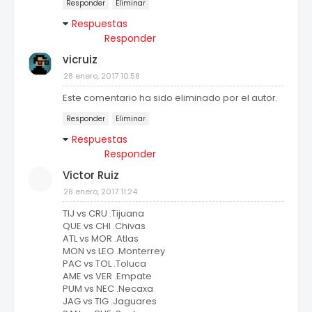
Responder
Eliminar
Respuestas
Responder
vicruiz
28 enero, 2017 10:58
Este comentario ha sido eliminado por el autor.
Responder
Eliminar
Respuestas
Responder
Victor Ruiz
28 enero, 2017 11:24
TIJ vs CRU .Tijuana
QUE vs CHI .Chivas
ATL vs MOR .Atlas
MON vs LEO .Monterrey
PAC vs TOL .Toluca
AME vs VER .Empate
PUM vs NEC .Necaxa
JAG vs TIG .Jaguares