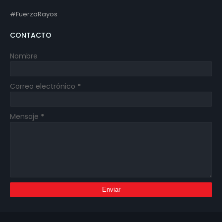
#FuerzaRayos
CONTACTO
Nombre
Correo electrónico
*
Mensaje
*