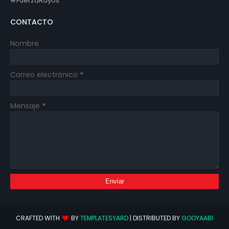
#FuerzaRayos
CONTACTO
Nombre
Correo electrónico
*
Mensaje
*
CRAFTED WITH
BY
TEMPLATESYARD
| DISTRIBUTED BY
GOOYAABI