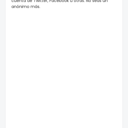
cuenta de Twitter, Facebook u otras. No seas un
anónimo más.