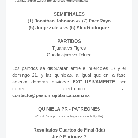
Avanza Jorge Zuleta por aciertos como visitante
SEMIFINALES
(1)
Jonathan Johnson
vs
(7)
PacoRayo
(5)
Jorge Zuleta
vs
(6)
Alex Rodríguez
PARTIDOS
Tijuana vs Tigres
Guadalajara vs
Toluca
Los partidos se disputarán entre el miércoles 17 y el
domingo 21, y las quinielas, al igual que en la fase
anterior deberán enviarse
EXCLUSIVAMENTE
por
correo electrónico a:
contacto@pasionrojiblanca.com.mx
QUINIELA PR - PATREONES
(Continúa a puntos a lo largo de toda la liguilla)
Resultados Cuartos de Final (Ida)
José Enríquez
3