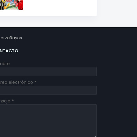
erzaRayos
NTACTO
mbre
reo electrónico
*
nsaje
*