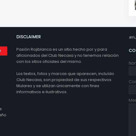
DISCLAIMER
#Fu
Pasión Rojiblanca es un sitio hecho por y para
CO
aficionados del Club Necaxa y no tenemos relación
con los sitios oficiales del mismo.
No
Los textos, fotos y marcas que aparecen, incluído
Club Necaxa, son propiedad de sus respectivos
Cor
titulares y se utilizan únicamente con fines
informativos e ilustrativos.
Me
s
 año