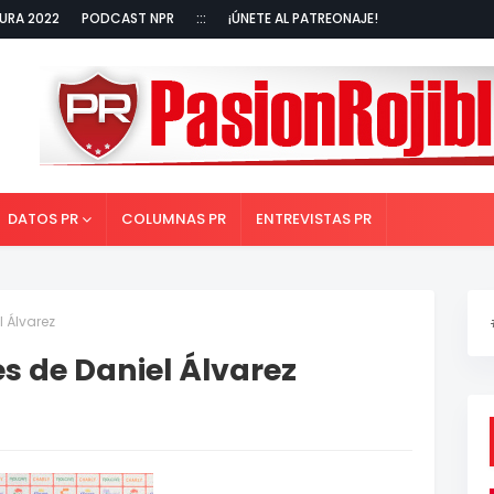
URA 2022
PODCAST NPR
:::
¡ÚNETE AL PATREONAJE!
DATOS PR
COLUMNAS PR
ENTREVISTAS PR
l Álvarez
es de Daniel Álvarez