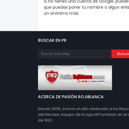
Si no tienes una cuenta de Google, pued
que puedas poner tu nombre o algun enlac
un anónimo más.
BUSCAR EN PR
ACERCA DE PASIÓN ROJIBLANCA
Desde 2005, somos un sitio dedicado a los Rayo
del Necaxa, equipo de la Liga MX fundado en el
de 1923.