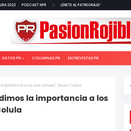
URA 2022
PODCAST NPR
:::
¡ÚNETE AL PATREONAJE!
DATOS PR
COLUMNAS PR
ENTREVISTAS PR
a importancia a los dos torneos": Bryan Colula
e dimos la importancia a los
Colula