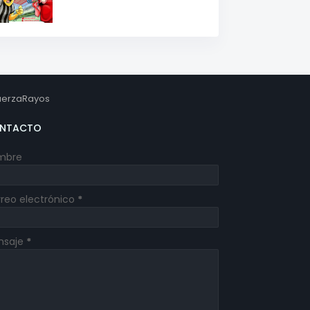
erzaRayos
NTACTO
mbre
reo electrónico
*
nsaje
*