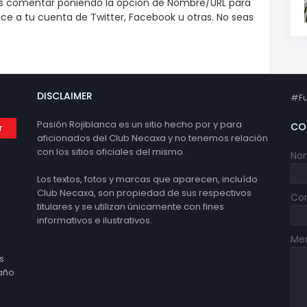
es comentar poniendo la opción de Nombre/URL para
e a tu cuenta de Twitter, Facebook u otras. No seas
DISCLAIMER
#Fu
Pasión Rojiblanca es un sitio hecho por y para
CO
aficionados del Club Necaxa y no tenemos relación
con los sitios oficiales del mismo.
No
Los textos, fotos y marcas que aparecen, incluído
Club Necaxa, son propiedad de sus respectivos
Cor
titulares y se utilizan únicamente con fines
informativos e ilustrativos.
Me
s
 año