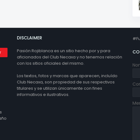
DISCLAIMER
#Fu
Pasión Rojiblanca es un sitio hecho por y para
CO
aficionados del Club Necaxa y no tenemos relación
con los sitios oficiales del mismo.
No
Los textos, fotos y marcas que aparecen, incluído
Club Necaxa, son propiedad de sus respectivos
Cor
titulares y se utilizan únicamente con fines
informativos e ilustrativos.
Me
s
 año