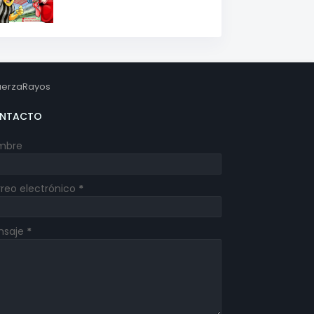
erzaRayos
NTACTO
mbre
reo electrónico
*
nsaje
*