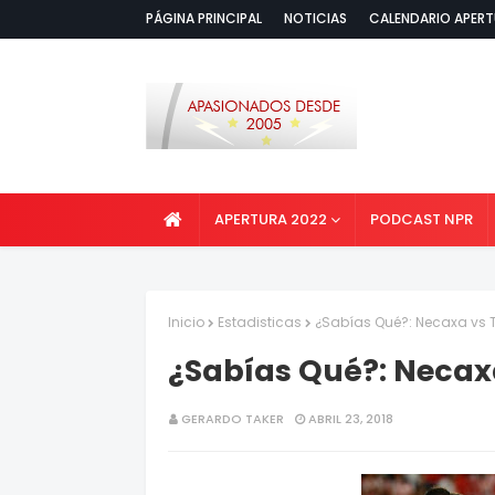
PÁGINA PRINCIPAL
NOTICIAS
CALENDARIO APERT
APERTURA 2022
PODCAST NPR
Inicio
Estadisticas
¿Sabías Qué?: Necaxa vs T
¿Sabías Qué?: Necaxa
GERARDO TAKER
ABRIL 23, 2018