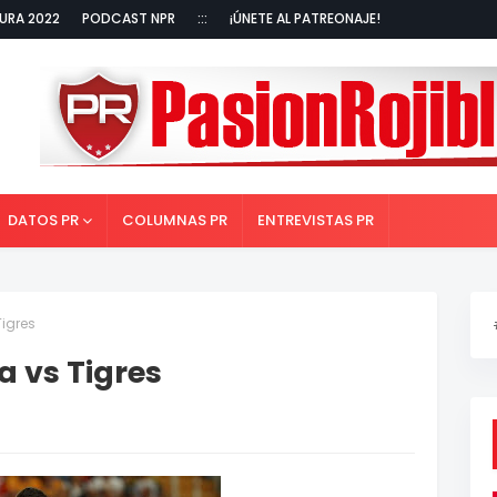
URA 2022
PODCAST NPR
:::
¡ÚNETE AL PATREONAJE!
DATOS PR
COLUMNAS PR
ENTREVISTAS PR
igres
 vs Tigres