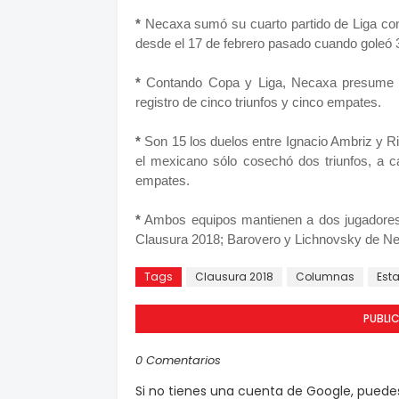
*
Necaxa sumó su cuarto partido de Liga cons
desde el 17 de febrero pasado cuando goleó 
*
Contando Copa y Liga, Necaxa presume ah
registro de cinco triunfos y cinco empates.
*
Son 15 los duelos entre Ignacio Ambriz y 
el mexicano sólo cosechó dos triunfos, a c
empates.
*
Ambos equipos mantienen a dos jugadores c
Clausura 2018; Barovero y Lichnovsky de Ne
Tags
Clausura 2018
Columnas
Est
PUBLI
0 Comentarios
Si no tienes una cuenta de Google, pued