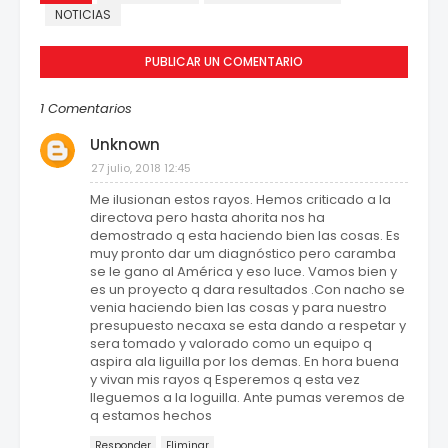
NOTICIAS
PUBLICAR UN COMENTARIO
1 Comentarios
Unknown
27 julio, 2018 12:45
Me ilusionan estos rayos. Hemos criticado a la
directova pero hasta ahorita nos ha
demostrado q esta haciendo bien las cosas. Es
muy pronto dar um diagnóstico pero caramba
se le gano al América y eso luce. Vamos bien y
es un proyecto q dara resultados .Con nacho se
venia haciendo bien las cosas y para nuestro
presupuesto necaxa se esta dando a respetar y
sera tomado y valorado como un equipo q
aspira ala liguilla por los demas. En hora buena
y vivan mis rayos q Esperemos q esta vez
lleguemos a la loguilla. Ante pumas veremos de
q estamos hechos
Responder
Eliminar