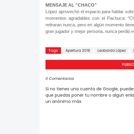
MENSAJE AL “CHACO”
López aprovechó el espacio para hablar sobre
momentos agradables con el Pachuca: “Chr
retiraran nunca, pero en algún momento tien
gran jugador y mejor persona, nunca perdió es
Tags
Apertura 2018
Leobardo López
PUBLI
0 Comentarios
Si no tienes una cuenta de Google, pued
que puedas poner tu nombre o algun enlac
un anónimo más.