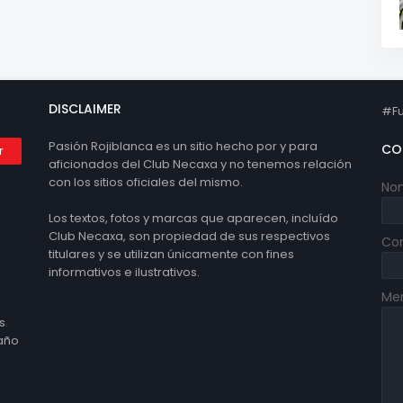
DISCLAIMER
#Fu
Pasión Rojiblanca es un sitio hecho por y para
CO
aficionados del Club Necaxa y no tenemos relación
con los sitios oficiales del mismo.
No
Los textos, fotos y marcas que aparecen, incluído
Club Necaxa, son propiedad de sus respectivos
Cor
titulares y se utilizan únicamente con fines
informativos e ilustrativos.
Me
s
 año