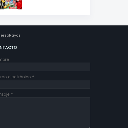
erzaRayos
NTACTO
mbre
reo electrónico
*
nsaje
*