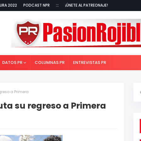
URA 2022
PODCAST NPR
:::
¡ÚNETE AL PATREONAJE!
DATOS PR
COLUMNAS PR
ENTREVISTAS PR
greso a Primera
uta su regreso a Primera