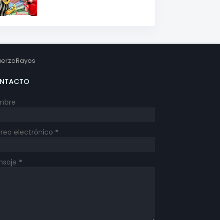
erzaRayos
NTACTO
mbre
reo electrónico
*
nsaje
*