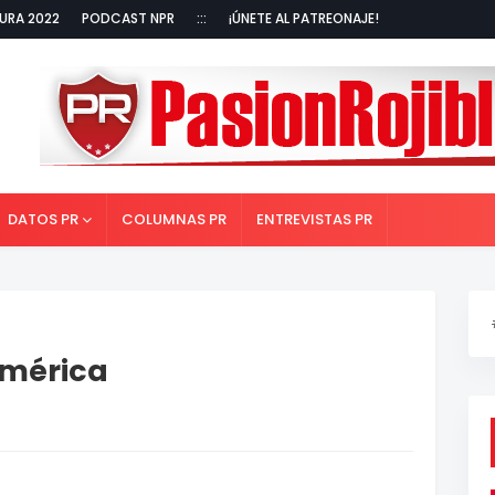
URA 2022
PODCAST NPR
:::
¡ÚNETE AL PATREONAJE!
DATOS PR
COLUMNAS PR
ENTREVISTAS PR
América