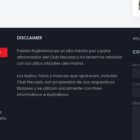
DISCLAIMER
#Fu
Pasión Rojiblanca es un sitio hecho por y para
CO
aficionados del Club Necaxa y no tenemos relación
con los sitios oficiales del mismo.
No
Los textos, fotos y marcas que aparecen, incluído
Club Necaxa, son propiedad de sus respectivos
Cor
titulares y se utilizan únicamente con fines
informativos e ilustrativos.
Me
s
 año