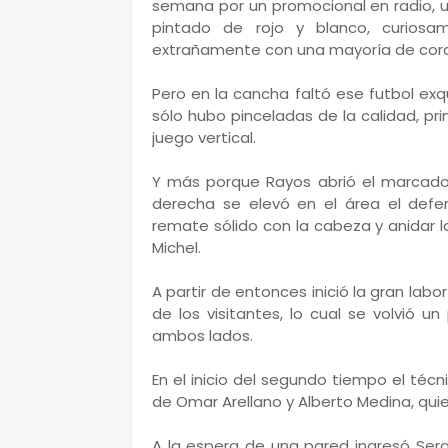
semana por un promocional en radio, un
pintado de rojo y blanco, curiosa
extrañamente con una mayoría de cora
Pero en la cancha faltó ese futbol exqu
sólo hubo pinceladas de la calidad, p
juego vertical.
Y más porque Rayos abrió el marcador
derecha se elevó en el área el defe
remate sólido con la cabeza y anidar l
Michel.
A partir de entonces inició la gran labo
de los visitantes, lo cual se volvió 
ambos lados.
En el inicio del segundo tiempo el técni
de Omar Arellano y Alberto Medina, qu
A la espera de una pared ingresó Sergi