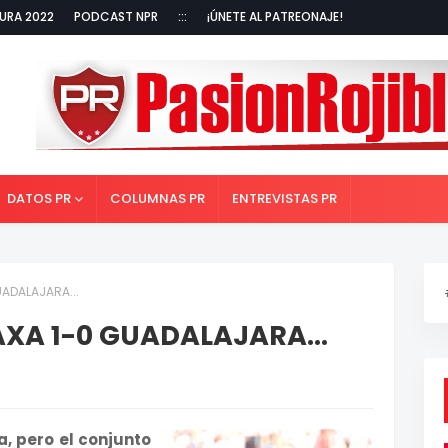
URA 2022
PODCAST NPR
:::
¡ÚNETE AL PATREONAJE!
DATOS PR
COLUMNAS PR
ENTREVISTAS PR
UADALAJARA...
AXA 1-0 GUADALAJARA...
, pero el conjunto