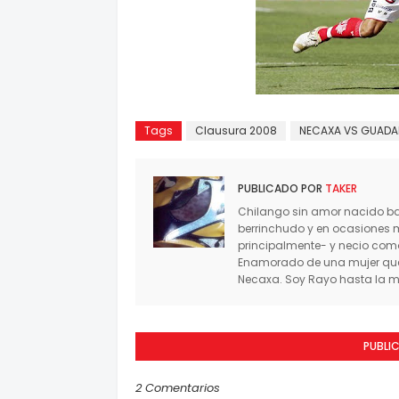
Tags
Clausura 2008
NECAXA VS GUADA
PUBLICADO POR
TAKER
Chilango sin amor nacido baj
berrinchudo y en ocasiones 
principalmente- y necio co
Enamorado de una mujer que 
Necaxa. Soy Rayo hasta la mu
PUBLI
2 Comentarios