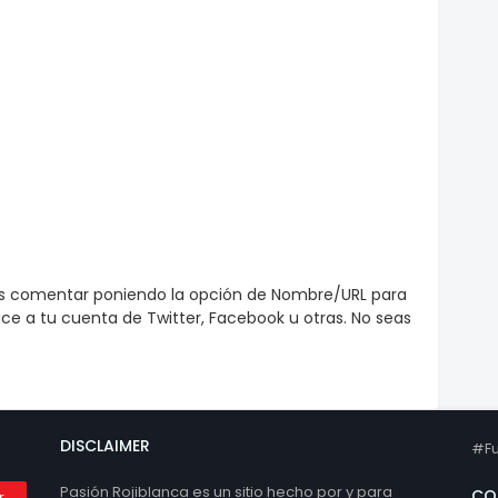
es comentar poniendo la opción de Nombre/URL para
e a tu cuenta de Twitter, Facebook u otras. No seas
DISCLAIMER
#Fu
Pasión Rojiblanca es un sitio hecho por y para
CO