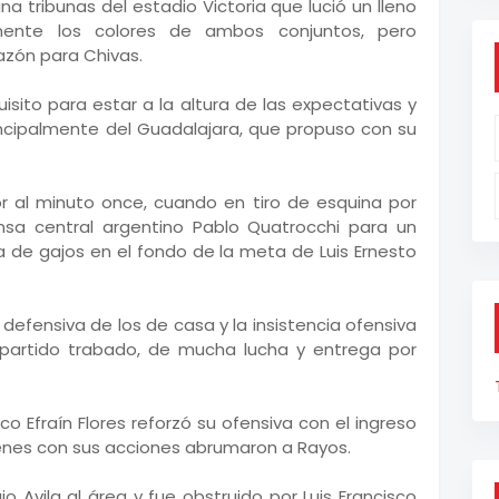
a tribunas del estadio Victoria que lució un lleno
mente los colores de ambos conjuntos, pero
zón para Chivas.
isito para estar a la altura de las expectativas y
rincipalmente del Guadalajara, que propuso con su
 al minuto once, cuando en tiro de esquina por
nsa central argentino Pablo Quatrocchi para un
a de gajos en el fondo de la meta de Luis Ernesto
r defensiva de los de casa y la insistencia ofensiva
un partido trabado, de mucha lucha y entrega por
co Efraín Flores reforzó su ofensiva con el ingreso
ienes con sus acciones abrumaron a Rayos.
o Avila al área y fue obstruido por Luis Francisco