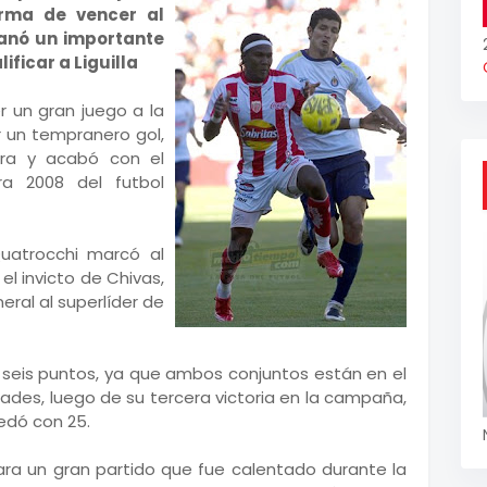
orma de vencer al
ganó un importante
ficar a Liguilla
 un gran juego a la
r un tempranero gol,
ara y acabó con el
ra 2008 del futbol
Quatrocchi marcó al
el invicto de Chivas,
neral al superlíder de
e seis puntos, ya que ambos conjuntos están en el
dades, luego de su tercera victoria en la campaña,
edó con 25.
ra un gran partido que fue calentado durante la