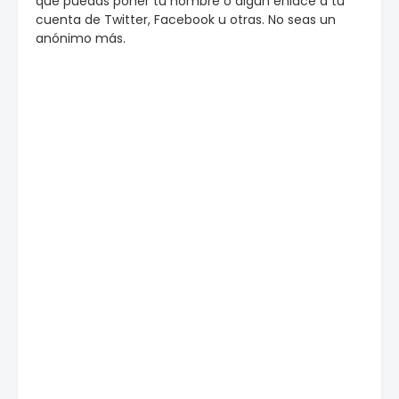
que puedas poner tu nombre o algun enlace a tu
cuenta de Twitter, Facebook u otras. No seas un
anónimo más.