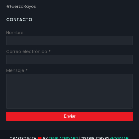
#FuerzaRayos
CONTACTO
Nombre
Correo electrónico
*
Mensaje
*
CRAFTED WITH
BY
TEMPLATESYARD
| DISTRIBUTED BY
GOOYAABI