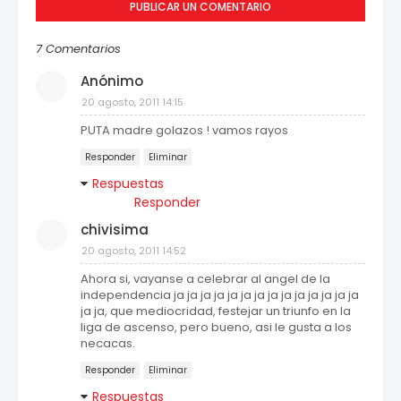
PUBLICAR UN COMENTARIO
7 Comentarios
Anónimo
20 agosto, 2011 14:15
PUTA madre golazos ! vamos rayos
Responder
Eliminar
Respuestas
Responder
chivisima
20 agosto, 2011 14:52
Ahora si, vayanse a celebrar al angel de la
independencia ja ja ja ja ja ja ja ja ja ja ja ja ja ja
ja ja, que mediocridad, festejar un triunfo en la
liga de ascenso, pero bueno, asi le gusta a los
necacas.
Responder
Eliminar
Respuestas