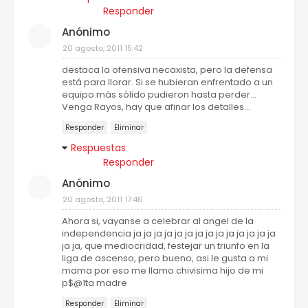
Responder
Anónimo
20 agosto, 2011 15:42
destaca la ofensiva necaxista, pero la defensa
está para llorar. Si se hubieran enfrentado a un
equipo más sólido pudieron hasta perder...
Venga Rayos, hay que afinar los detalles...
Responder
Eliminar
Respuestas
Responder
Anónimo
20 agosto, 2011 17:46
Ahora si, vayanse a celebrar al angel de la
independencia ja ja ja ja ja ja ja ja ja ja ja ja ja ja
ja ja, que mediocridad, festejar un triunfo en la
liga de ascenso, pero bueno, asi le gusta a mi
mama por eso me llamo chivisima hijo de mi
p$@1ta madre
Responder
Eliminar