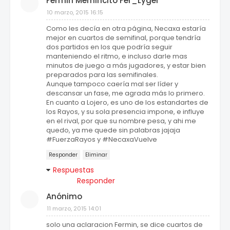
Fermin Memincito Fer_Lyger
10 marzo, 2015 16:15
Como les decía en otra página, Necaxa estaría
mejor en cuartos de semifinal, porque tendría
dos partidos en los que podría seguir
manteniendo el ritmo, e incluso darle mas
minutos de juego a más jugadores, y estar bien
preparados para las semifinales.
Aunque tampoco caería mal ser líder y
descansar un fase, me agrada más lo primero.
En cuanto a Lojero, es uno de los estandartes de
los Rayos, y su sola presencia impone, e influye
en el rival, por que su nombre pesa, y ahi me
quedo, ya me quede sin palabras jajaja
#FuerzaRayos y #NecaxaVuelve
Responder
Eliminar
Respuestas
Responder
Anónimo
11 marzo, 2015 14:01
solo una aclaracion Fermin, se dice cuartos de