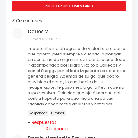
PUBLICAR UN COMENTARIO
3 Comentarios
Carlos V
10 marzo, 2015 14:49
Importantísimo el regreso de Victor Lojero por lo
que aporta, pero siempre y cuando lo pongan
en punta, no de enganche, es por eso que debe
ir acompañado por Isijara y RoRo o Gallegos y
con el Shaggy por el lado izquierdo es donde se
genera peligro. Ademas de su gol que cobró
muy bien el penal, lo cual habla de su
recuperación, le puso medio gol a Kevin que no
supo resolver. Coincido que ojalá marque gol
contra Irapuato para que inicie una de sus
rachitas donde metia dobletes y hat tricks
Responder
Eliminar
Respuestas
Responder