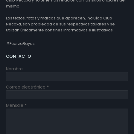
Club Necaxa y no tenemos relación con los sitios oficiales del
mismo.
Los textos, fotos y marcas que aparecen, incluído Club
Necaxa, son propiedad de sus respectivos titulares y se
utilizan únicamente con fines informativos e ilustrativos.
#FuerzaRayos
CONTACTO
Nombre
Correo electrónico
*
Mensaje
*