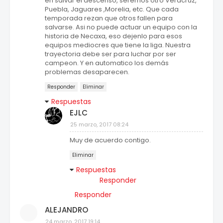
en salvar el descenso, seremos otro Veracruz,
Puebla, Jaguares ,Morelia, etc. Que cada
temporada rezan que otros fallen para
salvarse. Asi no puede actuar un equipo con la
historia de Necaxa, eso dejenlo para esos
equipos mediocres que tiene la liga. Nuestra
trayectoria debe ser para luchar por ser
campeon. Y en automatico los demás
problemas desaparecen.
Responder
Eliminar
Respuestas
EJLC
25 marzo, 2017 08:24
Muy de acuerdo contigo.
Eliminar
Respuestas
Responder
Responder
ALEJANDRO
24 marzo, 2017 19:14