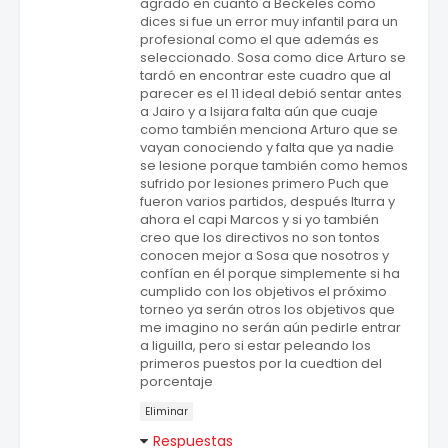
agrado en cuanto a Beckeles como
dices si fue un error muy infantil para un
profesional como el que además es
seleccionado. Sosa como dice Arturo se
tardó en encontrar este cuadro que al
parecer es el 11 ideal debió sentar antes
a Jairo y a Isijara falta aún que cuaje
como también menciona Arturo que se
vayan conociendo y falta que ya nadie
se lesione porque también como hemos
sufrido por lesiones primero Puch que
fueron varios partidos, después Iturra y
ahora el capi Marcos y si yo también
creo que los directivos no son tontos
conocen mejor a Sosa que nosotros y
confían en él porque simplemente si ha
cumplido con los objetivos el próximo
torneo ya serán otros los objetivos que
me imagino no serán aún pedirle entrar
a liguilla, pero si estar peleando los
primeros puestos por la cuedtion del
porcentaje
Eliminar
Respuestas