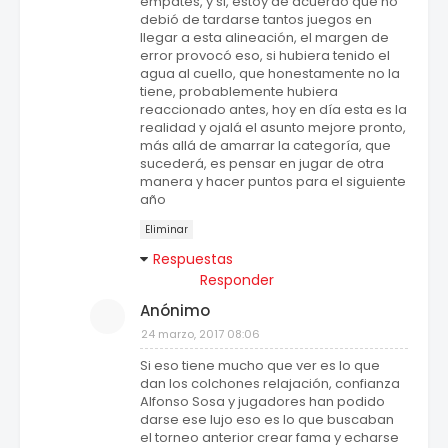
empates, y si, estoy de acuerdo que no
debió de tardarse tantos juegos en
llegar a esta alineación, el margen de
error provocó eso, si hubiera tenido el
agua al cuello, que honestamente no la
tiene, probablemente hubiera
reaccionado antes, hoy en día esta es la
realidad y ojalá el asunto mejore pronto,
más allá de amarrar la categoría, que
sucederá, es pensar en jugar de otra
manera y hacer puntos para el siguiente
año
Eliminar
Respuestas
Responder
Anónimo
24 marzo, 2017 08:06
Si eso tiene mucho que ver es lo que
dan los colchones relajación, confianza
Alfonso Sosa y jugadores han podido
darse ese lujo eso es lo que buscaban
el torneo anterior crear fama y echarse