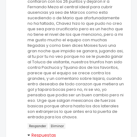
confiaron con los 26 puntos y dejaron ir a
Fernando Meza el central ideal para cubrir
ausencias ya sea de Marcos como esta
sucediendo o de Mario que afortunadamente
no ha faltado, Chavez hizo lo que pudo no creo
que sea para crucificarlo pero es un hecho que
no tiene el nivel de los que menciono, pero a mi
me gusto mucho el equipo con muchas
llegadas y como bien dices Moises tuvo una
gran noche que impidio se ganara, jugando asi,
al tu por tu no veo porque no se le pueda ganar
al Toluca de visitante, nuestros triunfos han sido
contra Pachuca y Tijuana dos de los favoritos,
parece que el equipo se crece contra los
grandes, y un comentario sobre Isijara, cuando
entro deseaba de todo corazon que metiera un
gol y tapara bocas pero no, ni se vio, yo
pensaba que podia ser un buen cambio pero ni
eso. Urge que salgan mexicanos de fuerzas
basicas porque ahora hasta los dos laterales
son extranjeros lo que antes era la puerta de
entrada para los chavos.
Responder
Eliminar
Respuestas