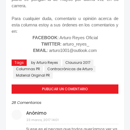
carrera.
Para cualquier duda, comentario u opinión acerca de
esta columna estoy a sus órdenes en los comentarios y
en:
FACEBOOK
: Arturo Reyes Oficial
TWITTER
: arturo_reyes_
EMAIL
: arturo1001@outlook.com
Tags
by Arturo Reyes
Clausura 2017
Columnas PR
Contracrónicas de Arturo
Material Original PR
PUBLICAR UN COMENTARIO
28 Comentarios
Anónimo
23 marzo, 2017 14:01
Si ese es el necaxa que todos queríamos ver ya