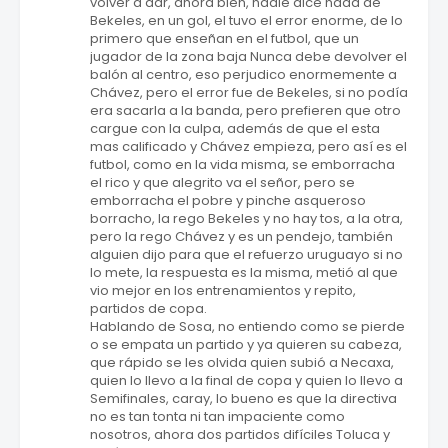
volver a dar, ahora bien, nadie dice nada de
Bekeles, en un gol, el tuvo el error enorme, de lo
primero que enseñan en el futbol, que un
jugador de la zona baja Nunca debe devolver el
balón al centro, eso perjudico enormemente a
Chávez, pero el error fue de Bekeles, si no podía
era sacarla a la banda, pero prefieren que otro
cargue con la culpa, además de que el esta
mas calificado y Chávez empieza, pero así es el
futbol, como en la vida misma, se emborracha
el rico y que alegrito va el señor, pero se
emborracha el pobre y pinche asqueroso
borracho, la rego Bekeles y no hay tos, a la otra,
pero la rego Chávez y es un pendejo, también
alguien dijo para que el refuerzo uruguayo si no
lo mete, la respuesta es la misma, metió al que
vio mejor en los entrenamientos y repito,
partidos de copa.
Hablando de Sosa, no entiendo como se pierde
o se empata un partido y ya quieren su cabeza,
que rápido se les olvida quien subió a Necaxa,
quien lo llevo a la final de copa y quien lo llevo a
Semifinales, caray, lo bueno es que la directiva
no es tan tonta ni tan impaciente como
nosotros, ahora dos partidos difíciles Toluca y