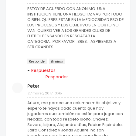
ESTOY DE ACUERDO CON ANONIMO. UNA
INSTITUCION TIENE UNA FILOSOFIA: VAS POR TODO
O BIEN, QUIERES ESTAR EN LA MEDIOCRIDAD.ESO DE
LOS PROCESOS Y LOS OBJETIVOS EN CORTO NO
VAN. QUIERO VER A LOS GRANDES CLUBS DE
FUTBOL PENSANDO EN RESCATAR LA
CATEGORIA...POR FAVOR...SRES....ASPIREMOS A
SER GRANDES.....
Responder
Eliminar
Respuestas
Responder
Peter
27 marzo, 2017 10:45
Arturo, me parece una columna más objetiva y
espero te hayas dado cuenta que hay
jugadores que también no están para jugar con
Necaxa, con todo respeto Riolfo, Chavez,
Severo, Isijara, Alejandro días, Fabian Espindola,
Jairo González y Jonas Aguirre, no son
jugadores para liga mx sino para liga de