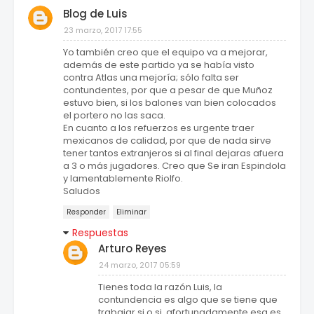
Blog de Luis
23 marzo, 2017 17:55
Yo también creo que el equipo va a mejorar,
además de este partido ya se había visto
contra Atlas una mejoría; sólo falta ser
contundentes, por que a pesar de que Muñoz
estuvo bien, si los balones van bien colocados
el portero no las saca.
En cuanto a los refuerzos es urgente traer
mexicanos de calidad, por que de nada sirve
tener tantos extranjeros si al final dejaras afuera
a 3 o más jugadores. Creo que Se iran Espindola
y lamentablemente Riolfo.
Saludos
Responder
Eliminar
Respuestas
Arturo Reyes
24 marzo, 2017 05:59
Tienes toda la razón Luis, la
contundencia es algo que se tiene que
trabajar si o si, afortunadamente esa es