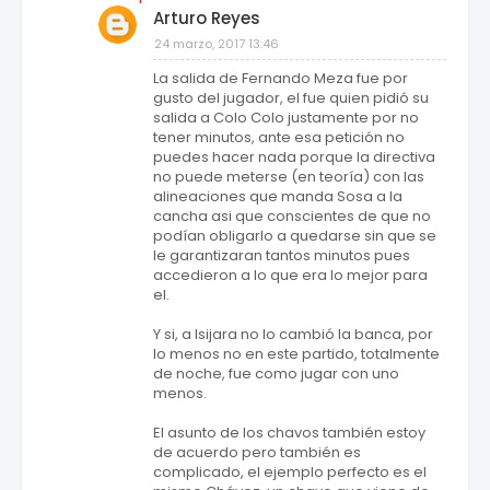
Arturo Reyes
24 marzo, 2017 13:46
La salida de Fernando Meza fue por
gusto del jugador, el fue quien pidió su
salida a Colo Colo justamente por no
tener minutos, ante esa petición no
puedes hacer nada porque la directiva
no puede meterse (en teoría) con las
alineaciones que manda Sosa a la
cancha asi que conscientes de que no
podían obligarlo a quedarse sin que se
le garantizaran tantos minutos pues
accedieron a lo que era lo mejor para
el.
Y si, a Isijara no lo cambió la banca, por
lo menos no en este partido, totalmente
de noche, fue como jugar con uno
menos.
El asunto de los chavos también estoy
de acuerdo pero también es
complicado, el ejemplo perfecto es el