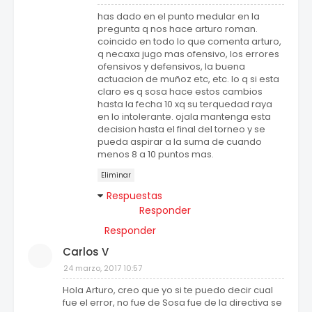
has dado en el punto medular en la
pregunta q nos hace arturo roman.
coincido en todo lo que comenta arturo,
q necaxa jugo mas ofensivo, los errores
ofensivos y defensivos, la buena
actuacion de muñoz etc, etc. lo q si esta
claro es q sosa hace estos cambios
hasta la fecha 10 xq su terquedad raya
en lo intolerante. ojala mantenga esta
decision hasta el final del torneo y se
pueda aspirar a la suma de cuando
menos 8 a 10 puntos mas.
Eliminar
Respuestas
Responder
Responder
Carlos V
24 marzo, 2017 10:57
Hola Arturo, creo que yo si te puedo decir cual
fue el error, no fue de Sosa fue de la directiva se