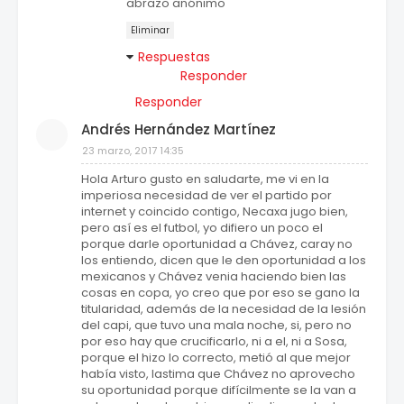
abrazo anónimo
Eliminar
Respuestas
Responder
Responder
Andrés Hernández Martínez
23 marzo, 2017 14:35
Hola Arturo gusto en saludarte, me vi en la
imperiosa necesidad de ver el partido por
internet y coincido contigo, Necaxa jugo bien,
pero así es el futbol, yo difiero un poco el
porque darle oportunidad a Chávez, caray no
los entiendo, dicen que le den oportunidad a los
mexicanos y Chávez venia haciendo bien las
cosas en copa, yo creo que por eso se gano la
titularidad, además de la necesidad de la lesión
del capi, que tuvo una mala noche, si, pero no
por eso hay que crucificarlo, ni a el, ni a Sosa,
porque el hizo lo correcto, metió al que mejor
había visto, lastima que Chávez no aprovecho
su oportunidad porque difícilmente se la van a