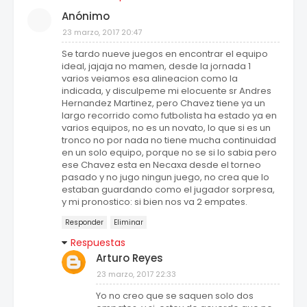
Anónimo
23 marzo, 2017 20:47
Se tardo nueve juegos en encontrar el equipo
ideal, jajaja no mamen, desde la jornada 1
varios veiamos esa alineacion como la
indicada, y disculpeme mi elocuente sr Andres
Hernandez Martinez, pero Chavez tiene ya un
largo recorrido como futbolista ha estado ya en
varios equipos, no es un novato, lo que si es un
tronco no por nada no tiene mucha continuidad
en un solo equipo, porque no se si lo sabia pero
ese Chavez esta en Necaxa desde el torneo
pasado y no jugo ningun juego, no crea que lo
estaban guardando como el jugador sorpresa,
y mi pronostico: si bien nos va 2 empates.
Responder
Eliminar
Respuestas
Arturo Reyes
23 marzo, 2017 22:33
Yo no creo que se saquen solo dos