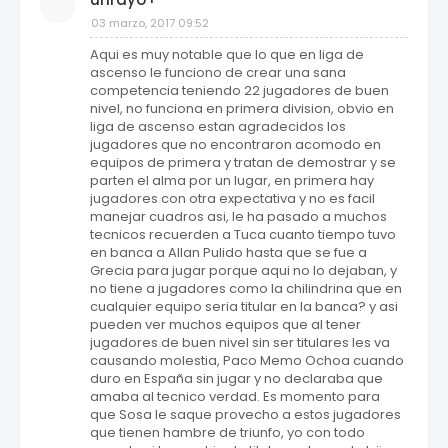
03 marzo, 2017 09:52
Aqui es muy notable que lo que en liga de
ascenso le funciono de crear una sana
competencia teniendo 22 jugadores de buen
nivel, no funciona en primera division, obvio en
liga de ascenso estan agradecidos los
jugadores que no encontraron acomodo en
equipos de primera y tratan de demostrar y se
parten el alma por un lugar, en primera hay
jugadores con otra expectativa y no es facil
manejar cuadros asi, le ha pasado a muchos
tecnicos recuerden a Tuca cuanto tiempo tuvo
en banca a Allan Pulido hasta que se fue a
Grecia para jugar porque aqui no lo dejaban, y
no tiene a jugadores como la chilindrina que en
cualquier equipo seria titular en la banca? y asi
pueden ver muchos equipos que al tener
jugadores de buen nivel sin ser titulares les va
causando molestia, Paco Memo Ochoa cuando
duro en España sin jugar y no declaraba que
amaba al tecnico verdad. Es momento para
que Sosa le saque provecho a estos jugadores
que tienen hambre de triunfo, yo con todo