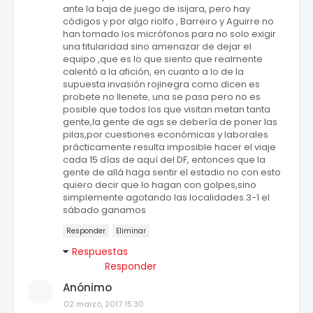
ante la baja de juego de isijara, pero hay
códigos y por algo riolfo , Barreiro y Aguirre no
han tomado los micrófonos para no solo exigir
una titularidad sino amenazar de dejar el
equipo ,que es lo que siento que realmente
calentó a la afición, en cuanto a lo de la
supuesta invasión rojinegra como dicen es
probete no llenete, una se pasa pero no es
posible que todos los que visitan metan tanta
gente,la gente de ags se debería de poner las
pilas,por cuestiones económicas y laborales
prácticamente resulta imposible hacer el viaje
cada 15 días de aquí del DF, entonces que la
gente de allá haga sentir el estadio no con esto
quiero decir que lo hagan con golpes,sino
simplemente agotando las localidades.3-1 el
sábado ganamos
Responder
Eliminar
Respuestas
Responder
Anónimo
02 marzo, 2017 15:30