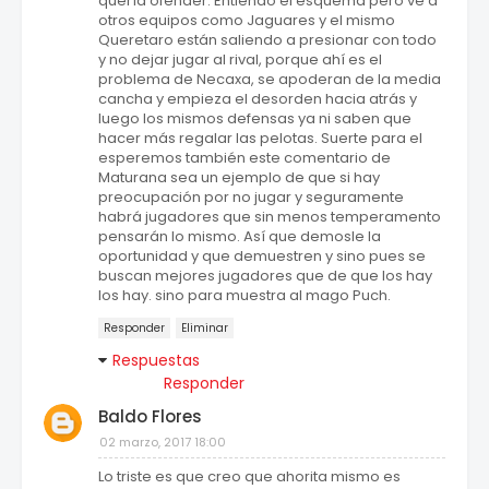
quería ofender. Entiendo el esquema pero ve a
otros equipos como Jaguares y el mismo
Queretaro están saliendo a presionar con todo
y no dejar jugar al rival, porque ahí es el
problema de Necaxa, se apoderan de la media
cancha y empieza el desorden hacia atrás y
luego los mismos defensas ya ni saben que
hacer más regalar las pelotas. Suerte para el
esperemos también este comentario de
Maturana sea un ejemplo de que si hay
preocupación por no jugar y seguramente
habrá jugadores que sin menos temperamento
pensarán lo mismo. Así que demosle la
oportunidad y que demuestren y sino pues se
buscan mejores jugadores que de que los hay
los hay. sino para muestra al mago Puch.
Responder
Eliminar
Respuestas
Responder
Baldo Flores
02 marzo, 2017 18:00
Lo triste es que creo que ahorita mismo es