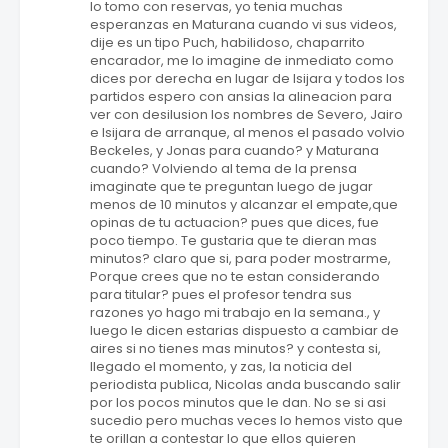
lo tomo con reservas, yo tenia muchas
esperanzas en Maturana cuando vi sus videos,
dije es un tipo Puch, habilidoso, chaparrito
encarador, me lo imagine de inmediato como
dices por derecha en lugar de Isijara y todos los
partidos espero con ansias la alineacion para
ver con desilusion los nombres de Severo, Jairo
e Isijara de arranque, al menos el pasado volvio
Beckeles, y Jonas para cuando? y Maturana
cuando? Volviendo al tema de la prensa
imaginate que te preguntan luego de jugar
menos de 10 minutos y alcanzar el empate,que
opinas de tu actuacion? pues que dices, fue
poco tiempo. Te gustaria que te dieran mas
minutos? claro que si, para poder mostrarme,
Porque crees que no te estan considerando
para titular? pues el profesor tendra sus
razones yo hago mi trabajo en la semana., y
luego le dicen estarias dispuesto a cambiar de
aires si no tienes mas minutos? y contesta si,
llegado el momento, y zas, la noticia del
periodista publica, Nicolas anda buscando salir
por los pocos minutos que le dan. No se si asi
sucedio pero muchas veces lo hemos visto que
te orillan a contestar lo que ellos quieren