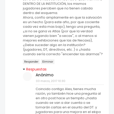
DENTRO DE LA INSTITUCIÓN, los mismos
jugadores perciben que no tienen cabida
dentro del esquema.
Ahora, confío ampliamente en que la salvación
es un hecho (para este año, por que cociente
cada vez esta mas bajo), tengo una pregunta,
¿si no se gana vs Atlas (por que la verdad
vienen jugando bien "a secas", o al menos si
mejores exhibiciones que las de Necaxa),
¿Debe suceder algo en la institución?
(jugadores, DT, directivos, etc..) o ¿hasta
cuando sería correcto "encender las alarmas"?
Responder
Eliminar
Respuestas
Anónimo
03 marzo, 2017 10:30
Coincido contigo Alex, tienes mucha
razón, yo también hice una pregunta al
en otro post hace un tiempito ¿hasta
cuando se van a dar cuenta o se
tomarán cartas en el asunto del DT. y
jugadores para una mejora en el ekipo