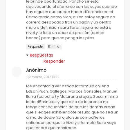
le brinde oportunidad. Poncho se está
equivocando al aferrarse con los suyos cuando
hay alguien que puede hacer diferencia en el
último tercio como Nico, quien estoy seguro no
correrá desbocado tras un balón y un centro
malo o definición para llorar. Isijara no está a
nivel y le falta un poco de presión (comer
banca) para que se ponga las pilas.
Responder
Eliminar
Respuestas
Responder
Anónimo
02 marzo, 2017 18:35
Me encantaría ver a toda la formula chilena
Edson Puch, Gallegos, Marcos Gonzalez, Manuel
Iturra (colocho) y Maturana si ojala Sosa mínimo
le de 45minutos y que esto de la prensa no
tenga consecuencias de que los demás crean
que si exiges exhibiendote resulta que no sea un
arma de doble filo ojala sus compañeros
entiendan porque lo hizo y si lo mete Sosa vaya
que tendrá que mostrarse