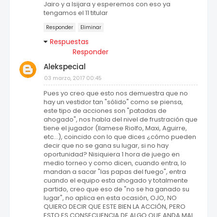
Jairo y a Isijara y esperemos con eso ya
tengamos el 11 titular
Responder
Eliminar
Respuestas
Responder
Alekspecial
03 marzo, 2017 00:45
Pues yo creo que esto nos demuestra que no
hay un vestidor tan "sólido" como se piensa,
este tipo de acciones son "patadas de
ahogado", nos habla del nivel de frustración que
tiene el jugador (llamese Riolfo, Maxi, Aguirre,
etc...), coincido con lo que dices ¿cómo pueden
decir que no se gana su lugar, si no hay
oportunidad? Nisiquiera 1 hora de juego en
medio torneo y como dicen, cuando entra, lo
mandan a sacar "las papas del fuego", entra
cuando el equipo esta ahogado y totalmente
partido, creo que eso de "no se ha ganado su
lugar", no aplica en esta ocasión, OJO, NO
QUIERO DECIR QUE ESTE BIEN LA ACCIÓN, PERO
ESTO ES CONSECUENCIA DE ALGO QUE ANDA MAL