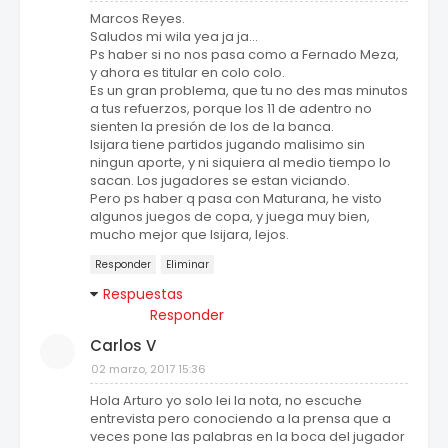
Marcos Reyes.
Saludos mi wila yea ja ja...
Ps haber si no nos pasa como a Fernado Meza,
y ahora es titular en colo colo.
Es un gran problema, que tu no des mas minutos
a tus refuerzos, porque los 11 de adentro no
sienten la presión de los de la banca.
Isijara tiene partidos jugando malisimo sin
ningun aporte, y ni siquiera al medio tiempo lo
sacan. Los jugadores se estan viciando.
Pero ps haber q pasa con Maturana, he visto
algunos juegos de copa, y juega muy bien,
mucho mejor que Isijara, lejos.
Responder
Eliminar
Respuestas
Responder
Carlos V
02 marzo, 2017 15:36
Hola Arturo yo solo lei la nota, no escuche
entrevista pero conociendo a la prensa que a
veces pone las palabras en la boca del jugador