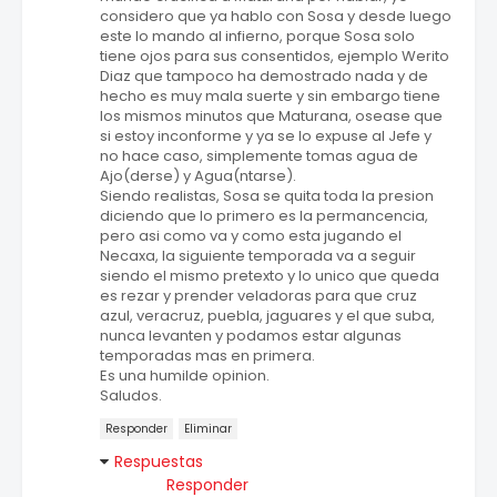
considero que ya hablo con Sosa y desde luego
este lo mando al infierno, porque Sosa solo
tiene ojos para sus consentidos, ejemplo Werito
Diaz que tampoco ha demostrado nada y de
hecho es muy mala suerte y sin embargo tiene
los mismos minutos que Maturana, osease que
si estoy inconforme y ya se lo expuse al Jefe y
no hace caso, simplemente tomas agua de
Ajo(derse) y Agua(ntarse).
Siendo realistas, Sosa se quita toda la presion
diciendo que lo primero es la permancencia,
pero asi como va y como esta jugando el
Necaxa, la siguiente temporada va a seguir
siendo el mismo pretexto y lo unico que queda
es rezar y prender veladoras para que cruz
azul, veracruz, puebla, jaguares y el que suba,
nunca levanten y podamos estar algunas
temporadas mas en primera.
Es una humilde opinion.
Saludos.
Responder
Eliminar
Respuestas
Responder