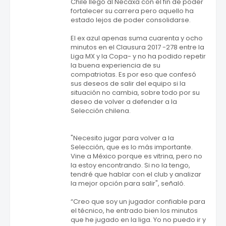
Chile llegó al Necaxa con el fin de poder
fortalecer su carrera pero aquello ha
estado lejos de poder consolidarse.
El ex azul apenas suma cuarenta y ocho
minutos en el Clausura 2017 -278 entre la
Liga MX y la Copa- y no ha podido repetir
la buena experiencia de su
compatriotas. Es por eso que confesó
sus deseos de salir del equipo si la
situación no cambia, sobre todo por su
deseo de volver a defender a la
Selección chilena.
"Necesito jugar para volver a la
Selección, que es lo más importante.
Vine a México porque es vitrina, pero no
la estoy encontrando. Si no la tengo,
tendré que hablar con el club y analizar
la mejor opción para salir", señaló.
“Creo que soy un jugador confiable para
el técnico, he entrado bien los minutos
que he jugado en la liga. Yo no puedo ir y