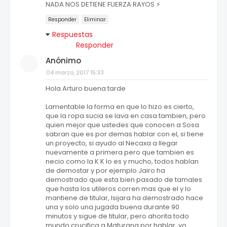
NADA NOS DETIENE FUERZA RAYOS ⚡
Responder
Eliminar
Respuestas
Responder
Anónimo
04 marzo, 2017 15:33
Hola Arturo buena tarde
Lamentable la forma en que lo hizo es cierto,
que la ropa sucia se lava en casa tambien, pero
quien mejor que ustedes que conocen a Sosa
sabran que es por demas hablar con el, si tiene
un proyecto, si ayudo al Necaxa a llegar
nuevamente a primera pero que tambien es
necio como la K K lo es y mucho, todos hablan
de demostar y por ejemplo Jairo ha
demostrado que esta bien pasado de tamales
que hasta los utileros corren mas que el y lo
mantiene de titular, Isijara ha demostrado hace
una y solo una jugada buena durante 90
minutos y sigue de titular, pero ahorita todo
mundo crucifica a Maturana por hablar, yo