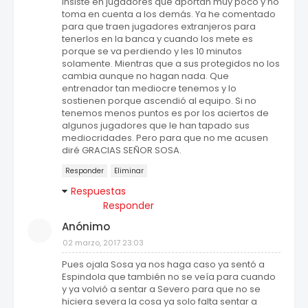
insiste en jugadores que aportan muy poco y no
toma en cuenta a los demás. Ya he comentado
para que traen jugadores extranjeros para
tenerlos en la banca y cuando los mete es
porque se va perdiendo y les 10 minutos
solamente. Mientras que a sus protegidos no los
cambia aunque no hagan nada. Que
entrenador tan mediocre tenemos y lo
sostienen porque ascendió al equipo. Si no
tenemos menos puntos es por los aciertos de
algunos jugadores que le han tapado sus
mediocridades. Pero para que no me acusen
diré GRACIAS SEÑOR SOSA.
Responder
Eliminar
Respuestas
Responder
Anónimo
02 marzo, 2017 23:03
Pues ojala Sosa ya nos haga caso ya sentó a
Espindola que también no se veía para cuando
y ya volvió a sentar a Severo para que no se
hiciera severa la cosa ya solo falta sentar a