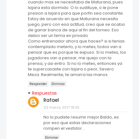
cuando mas se necesitaba de Maturana, pues
Isijara esta dormido. O lo sustituye, o le pone
presion a Isijara para que porfin sea constante.
Estoy de acuerdo en que Maturana necesita
juego, pero con esa actitud, creo que se acaba
de ganar banca de aqui al fin del torneo. Eso
debio ser un tema en privado
Como entrenador ahora que haces? si si tenias
contemplado meterlo, y lo metes, todos van a
pensar que es porque te expuso. Si lo metes, los
jugadores van a pensar, me quejo con la
prensa, y asi entro. Si no lo metes, entonces ya
te supercasaste con Isijara o peor, Severo
Meza. Realmente, te amarra las manos
Responder
Eliminar
Respuestas
Rafael
02 marzo, 2017 18:29
No lo pudiste resumir mejor Baldo, es
por eso que estas declaraciones
rompen el vestidor...
Eliminar