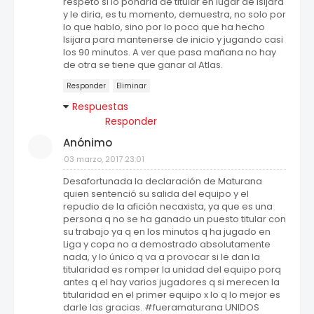
respeto si lo pondria de titular en lugar de Isijara
y le diria, es tu momento, demuestra, no solo por
lo que hablo, sino por lo poco que ha hecho
Isijara para mantenerse de inicio y jugando casi
los 90 minutos. A ver que pasa mañana no hay
de otra se tiene que ganar al Atlas.
Responder
Eliminar
Respuestas
Responder
Anónimo
03 marzo, 2017 23:01
Desafortunada la declaración de Maturana
quien sentenció su salida del equipo y el
repudio de la afición necaxista, ya que es una
persona q no se ha ganado un puesto titular con
su trabajo ya q en los minutos q ha jugado en
Liga y copa no a demostrado absolutamente
nada, y lo único q va a provocar si le dan la
titularidad es romper la unidad del equipo porq
antes q el hay varios jugadores q si merecen la
titularidad en el primer equipo x lo q lo mejor es
darle las gracias. #fueramaturana UNIDOS