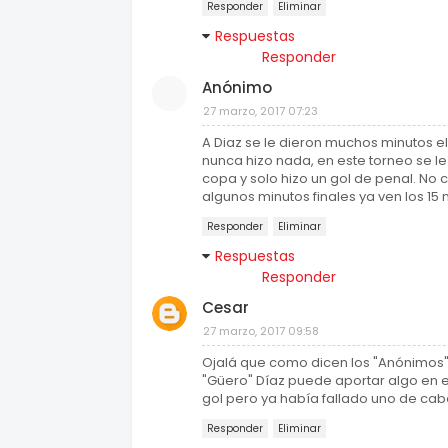
Responder
Eliminar
Respuestas
Responder
Anónimo
27 marzo, 2017 07:23
A Diaz se le dieron muchos minutos el
nunca hizo nada, en este torneo se le
copa y solo hizo un gol de penal. No cr
algunos minutos finales ya ven los 1
Responder
Eliminar
Respuestas
Responder
Cesar
27 marzo, 2017 09:58
Ojalá que como dicen los "Anónimos"
"Güero" Díaz puede aportar algo en e
gol pero ya había fallado uno de cab
Responder
Eliminar