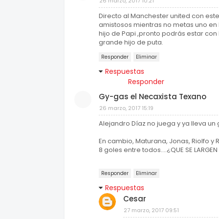
26 marzo, 2017 10:21
Directo al Manchester united con este
amistosos mientras no metas uno en 
hijo de Papi ,pronto podrás estar con l
grande hijo de puta.
Responder
Eliminar
Respuestas
Responder
Gy-gas el Necaxista Texano
26 marzo, 2017 15:19
Alejandro Díaz no juega y ya lleva un 
En cambio, Maturana, Jonas, Riolfo y 
8 goles entre todos....¿QUE SE LARGE
Responder
Eliminar
Respuestas
Cesar
27 marzo, 2017 09:51