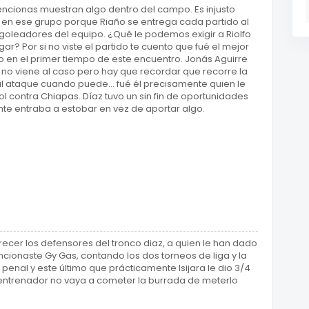
encionas muestran algo dentro del campo. Es injusto
fo en ese grupo porque Riaño se entrega cada partido al
 goleadores del equipo. ¿Qué le podemos exigir a Riolfo
gar? Por si no viste el partido te cuento que fué el mejor
en el primer tiempo de este encuentro. Jonás Aguirre
e no viene al caso pero hay que recordar que recorre la
 ataque cuando puede... fué él precisamente quien le
ol contra Chiapas. Díaz tuvo un sin fin de oportunidades
nte entraba a estobar en vez de aportar algo.
recer los defensores del tronco diaz, a quien le han dado
ionaste Gy Gas, contando los dos torneos de liga y la
penal y este último que prácticamente Isijara le dio 3/4
 entrenador no vaya a cometer la burrada de meterlo