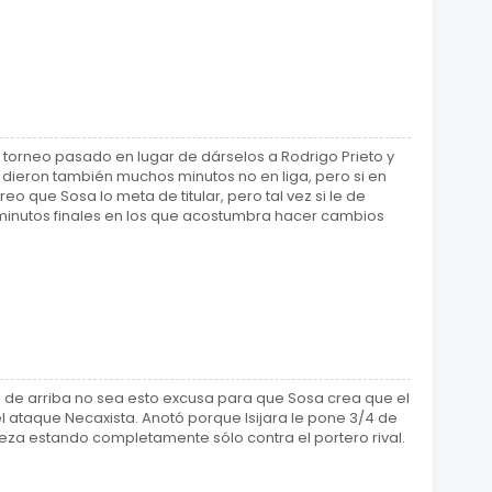
 torneo pasado en lugar de dárselos a Rodrigo Prieto y
 dieron también muchos minutos no en liga, pero si en
eo que Sosa lo meta de titular, pero tal vez si le de
5 minutos finales en los que acostumbra hacer cambios
 de arriba no sea esto excusa para que Sosa crea que el
l ataque Necaxista. Anotó porque Isijara le pone 3/4 de
eza estando completamente sólo contra el portero rival.