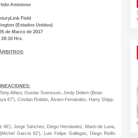
rtido Amistoso
turyLink Field
hington (Estados Unidos)
25 de Marzo de 2017
20:10 Hrs.
ÁRBITROS
:
INEACIONES:
o, Tony Alfaro, Gustav Svensson, Jordy Delem (Brian
a 67'), Cristian Roldán, Álvaro Fernández, Harry Shipp,
ez 46'), Jorge Sánchez, Diego Hernández, Mario de Luna,
(Michel García 62'), Luis Felipe Gallegos, Diego Riolfo