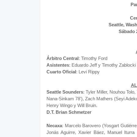
Pa
Cen
Seattle, Was
Sábado 
Árbitro
Central
: Timothy Ford
Asistentes
: Eduardo Jeff y Timothy Zablocki
Cuarto Oficial
: Levi Rippy
AL
Seattle Sounders
: Tyler Miller, Nouhou Tol
Nana-Sinkam 78'), Zach Mathers (Seyi Adekoy
Henry Wingo y Will Bruin.
D.T. Brian Schmetzer
Necaxa
: Marcelo Barovero (Yosgart Gutiérr
Jonás Aguirre, Xavier Báez, Manuel Iturra 