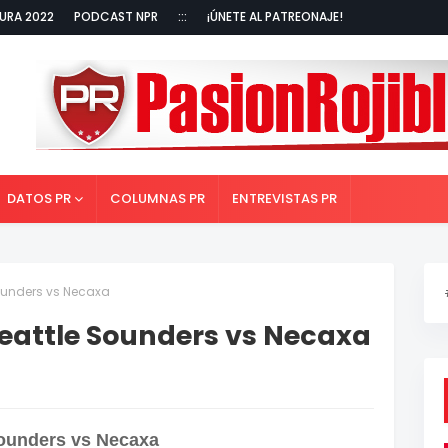
URA 2022
PODCAST NPR
:::
¡ÚNETE AL PATREONAJE!
DATOS PR
COLUMNAS PR
ENTREVISTAS PR
Sounders vs Necaxa
 Seattle Sounders vs Necaxa
Sounders vs Necaxa