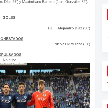
ro Díaz 67') y Maximiliano Barreiro (Jairo González 82').
GOLES
:
1-1
Alejandro Díaz
(90')
ONESTADOS
:
Nicolás Maturana (31')
XPULSADOS
:
No hubo