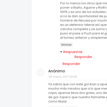
Por lo menos los otros que m
poner a Riaño, Aguirre y Riol
100% y es uno de los actuales
si no le dan oportunidad de ju
hombre de Necaxa por mucho 
es un defensor lateral así qu
cancha completa y se suma al
puso el pase a Puch para el g
el torneo anterior y simpleme
Eliminar
Respuestas
Responder
Responder
Anónimo
26 marzo, 2017 20:06
Ya sabía que con este gol iban a apa
mucho más minutos que a lo que menc
copa, apenas lleva dos goles, uno de 
de gol. Espero que nuestro flamante
como titular.