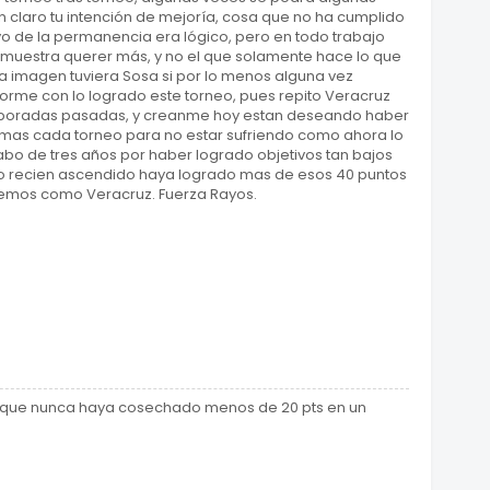
 claro tu intención de mejoría, cosa que no ha cumplido
ivo de la permanencia era lógico, pero en todo trabajo
emuestra querer más, y no el que solamente hace lo que
tra imagen tuviera Sosa si por lo menos alguna vez
orme con lo logrado este torneo, pues repito Veracruz
temporadas pasadas, y creanme hoy estan deseando haber
mas cada torneo para no estar sufriendo como ahora lo
abo de tres años por haber logrado objetivos tan bajos
 recien ascendido haya logrado mas de esos 40 puntos
temos como Veracruz. Fuerza Rayos.
 que nunca haya cosechado menos de 20 pts en un