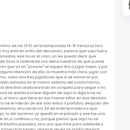
imo de las 13:01, en la temporada 14-15 Veracruz hizo
41, hoy está en el filo del descenso, parece que aquí fuera
isosistas, ese no es el caso, yo les puedo decir que
 de Sosa si realmente nos diera nuestras de que puede
n que ya sin "presion" el equipo iba a jugar mejor, y por
alguna intención de ello, la muestra más clara, jugar con
smo, salvo dos tres jugadores que si se esmeran por
están sumidos en el mismo sistema del conformismo,
la directiva analizara todo en conjunto para seguir o no
 Sosa se queda porque alguien de aquí lo diga ni se va
, el único que tiene en sus manos influir en esa decisión
no se le habrán de dar sólo estos 3 partidos, después del
anencia, sino serán los 34 de la temporada los que
ajo, lo del ascenso ya quedó en el pasado y ese fue una
ir en si continúa o no, porque pienso que aquí no se
de triunfos pasados, sino uno que mire para adelante y
 torneo tras torneo, algunas veces se podrá algunas