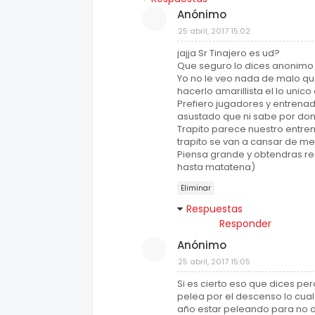
Anónimo
25 abril, 2017 15:02
jajja Sr Tinajero es ud?
Que seguro lo dices anonimo 1
Yo no le veo nada de malo qu
hacerlo amarillista el lo unico
Prefiero jugadores y entrena
asustado que ni sabe por do
Trapito parece nuestro entre
trapito se van a cansar de m
Piensa grande y obtendras rec
hasta matatena)
Eliminar
Respuestas
Responder
Anónimo
25 abril, 2017 15:05
Si es cierto eso que dices p
pelea por el descenso lo cua
año estar peleando para no