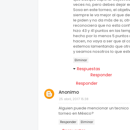
veces no, pero debes dejar en
Sosa en este torneo, el objet
siempre le va mejor al que d
le piden y no da más de si, o
reconociera que no esta conf
hizo 43 y 41 puntos en las 
hecho por lo menos 5 puntos 
hacen, no vaya a ser que al c
estemos lamentando que otro
y seamos nosotros lo que es
Eliminar
Respuestas
Responder
Responder
Anonimo
25 abril, 2017 15:38
Alguien puede mencionar un tecnico
torneo en México?
Responder
Eliminar