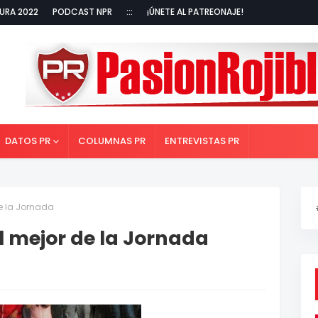
URA 2022
PODCAST NPR
:::
¡ÚNETE AL PATREONAJE!
DATOS PR
COLUMNAS PR
ENTREVISTAS PR
de la Jornada
l mejor de la Jornada