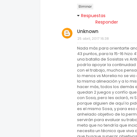
Eliminar
Respuestas
Responder
Unknown
25 abril, 2017 16:38
Nada más para orientarte anon
43 puntos, para la 15-16 hizo 
una batalla de Sosistas vs Ant
podría apoyar la continuidad
con el trabajo, muchos pensaro
lo menos vs Morelia no se vio 
la misma alineación y a lo mi
hacer más, todos los demás 
quedan 2 juegos y confío que 
con Sosa, pero les aclaró, ni
porque alguien de aquí lo pida
es el mismo Sosa, y para eso 
anhelado objetivo de la perm
servirán para evaluar su trab
meta que no tendría que incid
necesita un técnico que viva 
que busque superar objetivos