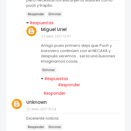
pero necesitamos extranjeros titulares como
puch y trapito.
Responder
Eliminar
Respuestas
Miguel Uriel
27 abril, 2017 13:47
Amigo pues primero deja que Puch y
barovero continúen con el NECAXA y
después veremos... sería una ilusiones
imaginarnos cosas....
Eliminar
Respuestas
Responder
Responder
Unknown
27 abril, 2017 15:54
Excelente noticia.
Responder
Eliminar