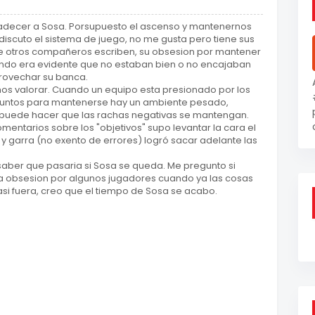
decer a Sosa. Porsupuesto el ascenso y mantenernos
discuto el sistema de juego, no me gusta pero tiene sus
ue otros compañeros escriben, su obsesion por mantener
ando era evidente que no estaban bien o no encajaban
rovechar su banca.
s valorar. Cuando un equipo esta presionado por los
 puntos para mantenerse hay un ambiente pesado,
puede hacer que las rachas negativas se mantengan.
omentarios sobre los "objetivos" supo levantar la cara el
 y garra (no exento de errores) logró sacar adelante las
saber que pasaria si Sosa se queda. Me pregunto si
a obsesion por algunos jugadores cuando ya las cosas
asi fuera, creo que el tiempo de Sosa se acabo.