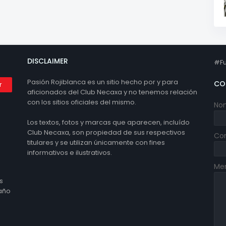
DISCLAIMER
#Fu
Pasión Rojiblanca es un sitio hecho por y para
CO
aficionados del Club Necaxa y no tenemos relación
con los sitios oficiales del mismo.
No
Los textos, fotos y marcas que aparecen, incluído
Club Necaxa, son propiedad de sus respectivos
Cor
titulares y se utilizan únicamente con fines
informativos e ilustrativos.
Me
s
 año