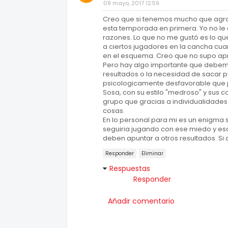
09 mayo, 2017 12:59
Creo que si tenemos mucho que agra
esta temporada en primera. Yo no le 
razones. Lo que no me gustó es lo q
a ciertos jugadores en la cancha cu
en el esquema. Creo que no supo ap
Pero hay algo importante que debemo
resultados o la necesidad de sacar
psicologicamente desfavorable que 
Sosa, con su estilo "medroso" y sus c
grupo que gracias a individualidades
cosas.
En lo personal para mi es un enigma 
seguiria jugando con ese miedo y es
deben apuntar a otros resultados. Si 
Responder
Eliminar
Respuestas
Responder
Añadir comentario