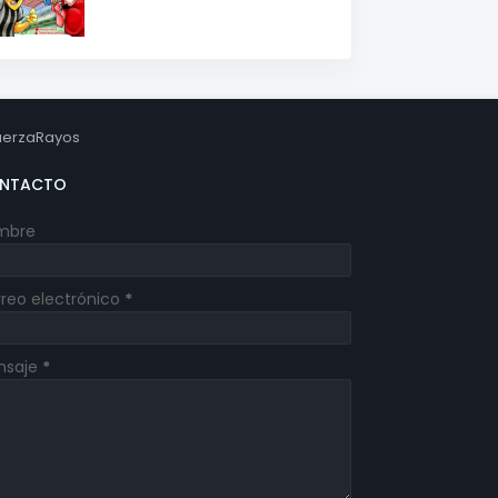
erzaRayos
NTACTO
mbre
reo electrónico
*
nsaje
*