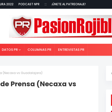
URA 2022
PODCAST NPR
:::
¡ÚNETE AL PATREONAJE!
DATOS PR
COLUMNAS PR
ENTREVISTAS PR
nsa (Necaxa vs Guadalajara)
 de Prensa (Necaxa vs